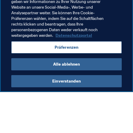
geben wir Informationen zu Ihrer Nutzung unserer
Reaktionen der Gewinner, einen Blick hinter die Kulissen 
Website an unsere Social-Media-, Werbe- und
der heutigen Show sowie exklusive Videos sind 
Analysepartner weiter. Sie können Ihre Cookie-
Präferenzen wählen, indem Sie auf die Schaltflächen
auf 
FIFA.com
 zu finden.
rechts klicken und beantragen, dass Ihre
personenbezogenen Daten weder verkauft noch
weitergegeben werden.
Datenschutzportal
Verwandte Themen
Präferenzen
Denmark
UEFA
Alle ablehnen
Einverstanden
Was die FIFA macht
Besuchen Sie auch
Legal
Alle Nachrichten und 