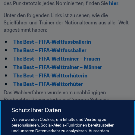
des Punktetotals jedes Nominierten, finden Sie 
hier
.
Unter den folgenden Links ist zu sehen, wie die 
Spielführer und Trainer der Nationalteams aus aller Welt 
abgestimmt haben:
The Best – FIFA-Weltfussballerin
The Best – FIFA-Weltfussballer
The Best – FIFA-Welttrainer – Frauen
The Best – FIFA-Welttrainer – Männer
The Best – FIFA-Welttorhüterin
The Best – FIFA-Welttorhüter
Das Wahlverfahren wurde vom unabhängigen 
Beobachter PricewaterhouseCoopers Schweiz 
überwacht und beaufsichtigt. Weitere Informationen zum 
Schutz Ihrer Daten
Wahlverfahren für jede Auszeichnung sind den 
Wir verwenden Cookies, um Inhalte und Werbung zu
jeweiligen
 Vergabebestimmungen 
oder diesem 
Video
 zu 
personalisieren, Social-Media-Funktionen bereitzustellen
entnehmen.
und unseren Datenverkehr zu analysieren. Ausserdem