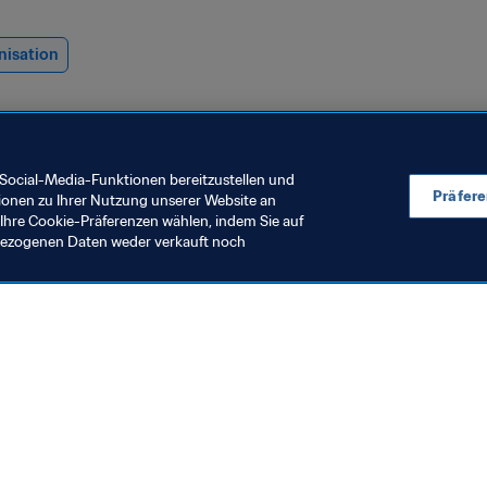
nisation
Social-Media-Funktionen bereitzustellen und
Präfer
ionen zu Ihrer Nutzung unserer Website an
Ihre Cookie-Präferenzen wählen, indem Sie auf
nbezogenen Daten weder verkauft noch
echt
Anti-Doping
isziplinarfälle zur FIFA
Umfassendes
ussball-Weltmeisterschaft
Dopingkontr
2026™
bei der FIFA F
9. Juli 2026
27. Juli 2026
Weltmeisters