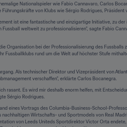
emalige Nationalspieler wie Fabio Cannavaro, Carlos Bocan
Führungskräfte von Klubs wie Sérgio Rodrigues, Präsident 
t ist eine fantastische und einzigartige Initiative, zu der i
en Fussball weltweit zu professionalisieren", sagte Fabio Can
 die Organisation bei der Professionalisierung des Fussballs z
ehr Fussballklubs rund um die Welt auf höchster Stufe mithalt
Lehrgang. Als technischer Direktor und Vizepräsident von Atlan
ubmanagement verschaffen", erklärte Carlos Bocanegra.
sich rasant. Es wird mir deshalb enorm helfen, mit Entscheid
gte Sérgio Rodrigues.
and eines Vortrags des Columbia-Business-School-Professor
es nachhaltigen Wirtschafts- und Sportmodels von Real Madrid
ntation von Leeds Uniteds Sportdirektor Victor Orta endete, 