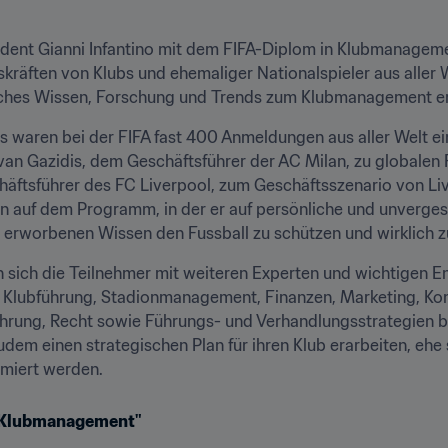
sident Gianni Infantino mit dem FIFA-Diplom in Klubmanagem
kräften von Klubs und ehemaliger Nationalspieler aus aller We
sches Wissen, Forschung und Trends zum Klubmanagement er
s waren bei der FIFA fast 400 Anmeldungen aus aller Welt e
van Gazidis, dem Geschäftsführer der AC Milan, zu globalen
ftsführer des FC Liverpool, zum Geschäftsszenario von Liv
n auf dem Programm, in der er auf persönliche und unverges
m erworbenen Wissen den Fussball zu schützen und wirklich zu
ch die Teilnehmer mit weiteren Experten und wichtigen Ent
Klubführung, Stadionmanagement, Finanzen, Marketing, Kom
ung, Recht sowie Führungs- und Verhandlungsstrategien b
em einen strategischen Plan für ihren Klub erarbeiten, ehe s
omiert werden.
s Klubmanagement"