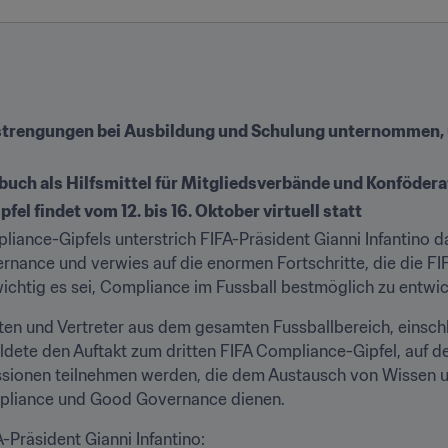
nstrengungen bei Ausbildung und Schulung unternommen, u
ch als Hilfsmittel für Mitgliedsverbände und Konfödera
el findet vom 12. bis 16. Oktober virtuell statt
pliance-Gipfels unterstrich FIFA-Präsident Gianni Infantino
ance und verwies auf die enormen Fortschritte, die die FIFA
wichtig es sei, Compliance im Fussball bestmöglich zu entwi
ten und Vertreter aus dem gesamten Fussballbereich, einschl
ldete den Auftakt zum dritten FIFA Compliance-Gipfel, auf d
ssionen teilnehmen werden, die dem Austausch von Wissen u
mpliance und Good Governance dienen.
-Präsident Gianni Infantino: