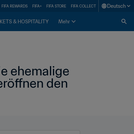
Deutsch
FIFA REWARDS
FIFA+
FIFA STORE
FIFA COLLECT
KETS & HOSPITALITY
Mehr
ie ehemalige 
röffnen den 