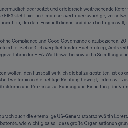
A unermüdlich gearbeitet und erfolgreich weitreichende Refo
 FIFA steht hier und heute als vertrauenswürdige, verantwo
nisation, die dem Fussball dienen und dazu beitragen will, d
n, ohne Compliance und Good Governance einzubeziehen. 201
führt, einschließlich verpflichtender Buchprüfung, Amtszei
gsverfahren für FIFA-Wettbewerbe sowie die Schaffung einer
 wollen, den Fussball wirklich global zu gestalten, ist es g
sball weiterhin in die richtige Richtung bewegt, indem wir z
 Strukturen und Prozesse zur Führung und Einhaltung der Vors
 sprach auch die ehemalige US-Generalstaatsanwältin Lorett
betonte, wie wichtig es sei, dass große Organisationen grun