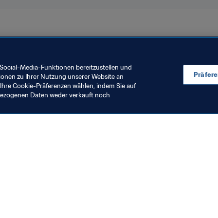
nisation
Social-Media-Funktionen bereitzustellen und
Präfer
ionen zu Ihrer Nutzung unserer Website an
Ihre Cookie-Präferenzen wählen, indem Sie auf
nbezogenen Daten weder verkauft noch
en Sie auch
chrichten und Themen
e und Dokumente
ftung
seum