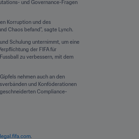
utations- und Governance-Fragen 
en Korruption und des 
und Chaos befand", sagte Lynch.
 und Schulung unternimmt, um eine 
rpflichtung der FIFA für 
ussball zu verbessern, mit dem 
s Gipfels nehmen auch an den 
dsverbänden und Konföderationen 
maßgeschneiderten Compliance-
legal.fifa.com
.