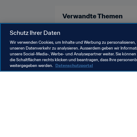
Verwandte Themen
Schutz Ihrer Daten
Recht
FIFA-Präsident
Orga
Wir verwenden Cookies, um Inhalte und Werbung zu personalisieren, 
unseren Datenverkehr zu analysieren. Ausserdem geben wir Informat
unsere Social-Media-, Werbe- und Analysepartner weiter. Sie können 
die Schaltflächen rechts klicken und beantragen, dass Ihre persone
weitergegeben werden.
Datenschutzportal
Was die FIFA macht
Besuch
Legal
Alle Na
Transfersystem
Bericht
Frauenfussball
FIFA-Sti
Fussballförderung
FIFA Mu