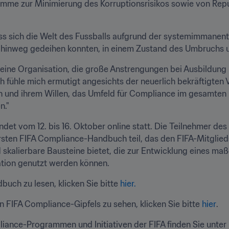
mme zur Minimierung des Korruptionsrisikos sowie von Rep
 dass sich die Welt des Fussballs aufgrund der systemimmanent
e hinweg gedeihen konnten, in einem Zustand des Umbruchs 
en eine Organisation, die große Anstrengungen bei Ausbildung
h fühle mich ermutigt angesichts der neuerlich bekräftigten Ve
n und ihrem Willen, das Umfeld für Compliance im gesamten F
n."
ndet vom 12. bis 16. Oktober online statt. Die Teilnehmer de
rsten FIFA Compliance-Handbuch teil, das den FIFA-Mitglie
d skalierbare Bausteine bietet, die zur Entwicklung eines 
ation genutzt werden können.
ch zu lesen, klicken Sie bitte 
hier
.
n FIFA Compliance-Gipfels zu sehen, klicken Sie bitte 
hier
.
iance-Programmen und Initiativen der FIFA finden Sie unter 