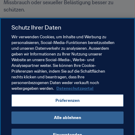
Missbrauch oder sexueller Belästigung besser zu 
schützen.
Weitere Informationen zur Ethikkommission sowie zu 
Schutz Ihrer Daten
deren Zusammensetzung und Entscheiden sind 
hier
 zu 
finden.
Wir verwenden Cookies, um Inhalte und Werbung zu
personalisieren, Social-Media-Funktionen bereitzustellen
und unseren Datenverkehr zu analysieren. Ausserdem
Verwandte Themen
geben wir Informationen zu Ihrer Nutzung unserer
Website an unsere Social-Media-, Werbe- und
Analysepartner weiter. Sie können Ihre Cookie-
Rechtsorgane
Recht
Organisation
Präferenzen wählen, indem Sie auf die Schaltflächen
rechts klicken und beantragen, dass Ihre
United Arab Emirates
AFC
personenbezogenen Daten weder verkauft noch
weitergegeben werden.
Datenschutzportal
Präferenzen
Alle ablehnen
Mehr zum Thema Legal
Einverstanden