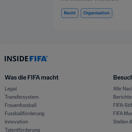
Recht
Organisation
Was die FIFA macht
Besuch
Legal
Alle Na
Transfersystem
Bericht
Frauenfussball
FIFA-Sti
Fussballförderung
FIFA Mu
Innovation
Stellen 
Talentförderung