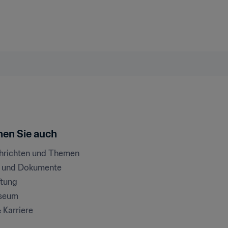
en Sie auch
chrichten und Themen
e und Dokumente
ftung
seum
& Karriere