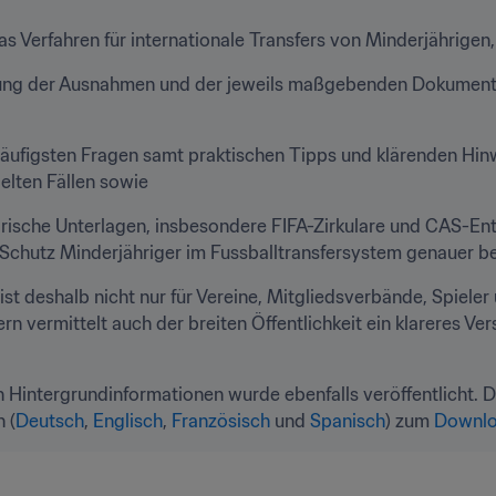
as Verfahren für internationale Transfers von Minderjährigen,
lung der Ausnahmen und der jeweils maßgebenden Dokumente,
e häufigsten Fragen samt praktischen Tipps und klärenden Hin
elten Fällen sowie
atorische Unterlagen, insbesondere FIFA-Zirkulare und CAS-En
Schutz Minderjähriger im Fussballtransfersystem genauer b
ist deshalb nicht nur für Vereine, Mitgliedsverbände, Spieler 
 vermittelt auch der breiten Öffentlichkeit ein klareres Ver
n Hintergrundinformationen wurde ebenfalls veröffentlicht. Der
n (
Deutsch
, 
Englisch
, 
Französisch
 und 
Spanisch
) zum 
Downl