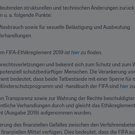
eutenden strukturellen und technischen Änderungen zurück,
u. a. folgende Punkte:
 Missbrauch sowie für sexuelle Belästigung und Ausbeutung
 Verhandlungen
m FIFA-Ethikreglement 2019 ist 
hier
 zu finden.
enrechtsverletzungen und bekennt sich zum Schutz und zum W
 potenziell schutzbedürftiger Menschen. Die Verankerung vo
ent bedeutet, dass beide Tatbestände mit einer Sperre für m
 Kinderschutzprogramm und -handbuch der FIFA sind 
hier
 zu
 Transparenz sowie zur Wahrung der Rechte beschuldigter Par
fentliche Verhandlungen durch und gleicht das Ethikreglemen
ment (Ausgabe 2019) aufgenommen wurden.
erung des finanziellen Gefälles zwischen den Verfahrensbeteil
 finanziellen Mittel verfügen. Dies bedeutet, dass die FIFA a