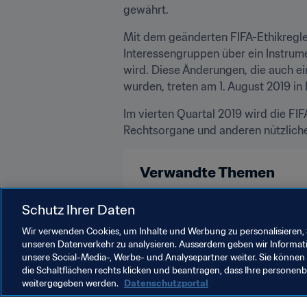
gewährt.
Mit dem geänderten FIFA-Ethikreglem
Interessengruppen über ein Instrume
wird. Diese Änderungen, die auch ei
wurden, treten am 1. August 2019 in 
Im vierten Quartal 2019 wird die FI
Rechtsorgane und anderen nützlichen
Verwandte Themen
Recht
Organisation
Schutz Ihrer Daten
Wir verwenden Cookies, um Inhalte und Werbung zu personalisieren, 
unseren Datenverkehr zu analysieren. Ausserdem geben wir Informat
unsere Social-Media-, Werbe- und Analysepartner weiter. Sie können 
die Schaltflächen rechts klicken und beantragen, dass Ihre persone
weitergegeben werden.
Datenschutzportal