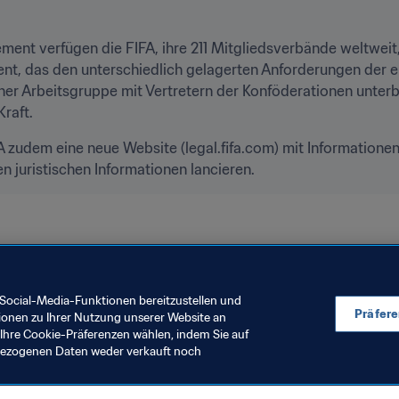
ent verfügen die FIFA, ihre 211 Mitgliedsverbände weltweit,
nt, das den unterschiedlich gelagerten Anforderungen der ei
ner Arbeitsgruppe mit Vertretern der Konföderationen unterbr
Kraft.
FA zudem eine neue Website (legal.fifa.com) mit Information
 juristischen Informationen lancieren.
Social-Media-Funktionen bereitzustellen und
Präfer
ionen zu Ihrer Nutzung unserer Website an
Ihre Cookie-Präferenzen wählen, indem Sie auf
nbezogenen Daten weder verkauft noch