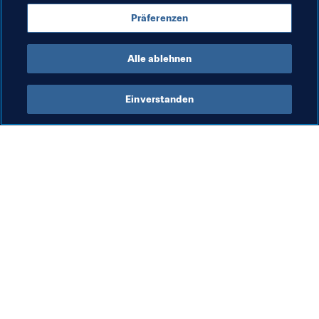
Präferenzen
Recht
Organisation
Alle ablehnen
Einverstanden
Was die FIFA macht
Besuchen Sie auch
Legal
Alle Nachrichten und 
Themen
Transfersystem
Berichte und 
Frauenfussball
Dokumente
Fussballförderung
FIFA-Stiftung
Innovation
FIFA Museum