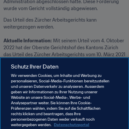
Administration abgeschlossen hatte. Diese Forderung 
wurde vom Gericht vollständig abgewiesen.
Das Urteil des Zürcher Arbeitsgerichts kann 
Aktuelle Information:
 Mit seinem Urteil vom 4. Oktober 
2022 hat der Oberste Gerichtshof des Kantons Zürich 
das Urteil des Zürcher Arbeitsgerichts vom 10. März 2021 
zugunsten der FIFA aufgehoben. Der Oberste 
Schutz Ihrer Daten
Gerichtshof erklärte die Entlassung von Markus Kattner 
für ungerechtfertigt und verwies die Sache zur 
Wir verwenden Cookies, um Inhalte und Werbung zu
personalisieren, Social-Media-Funktionen bereitzustellen
Entscheidung über die von Markus Kattner geforderte 
und unseren Datenverkehr zu analysieren. Ausserdem
Entschädigung an das Arbeitsgericht zurück. Die FIFA 
geben wir Informationen zu Ihrer Nutzung unserer
hat gegen die Entscheidung des Obersten Gerichtshofs 
Website an unsere Social-Media-, Werbe- und
des Kantons Zürich Beschwerde beim 
Analysepartner weiter. Sie können Ihre Cookie-
Präferenzen wählen, indem Sie auf die Schaltflächen
Bundesgerichtshof eingelegt.
rechts klicken und beantragen, dass Ihre
personenbezogenen Daten weder verkauft noch
weitergegeben werden.
Datenschutzportal
Verwandte Themen