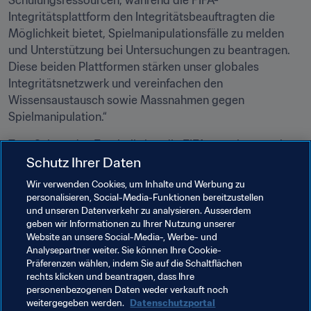
Schulungsressourcen, während die FIFA-
Integritätsplattform den Integritätsbeauftragten die 
Möglichkeit bietet, Spielmanipulationsfälle zu melden 
und Unterstützung bei Untersuchungen zu beantragen. 
Diese beiden Plattformen stärken unser globales 
Integritätsnetzwerk und vereinfachen den 
Wissensaustausch sowie Massnahmen gegen 
Spielmanipulation.“
Zum Schutz des Fussballs hat die FIFA gemeinsam mit 
Schutz Ihrer Daten
dem Büro der Vereinten Nationen für Drogen- und 
Verbrechensbekämpfung kürzlich bereits die zweite 
Wir verwenden Cookies, um Inhalte und Werbung zu
Ausgabe des 
globalen Integritätsprogramms
 lanciert.

personalisieren, Social-Media-Funktionen bereitzustellen
und unseren Datenverkehr zu analysieren. Ausserdem
geben wir Informationen zu Ihrer Nutzung unserer
Website an unsere Social-Media-, Werbe- und
Verwandte Themen
Analysepartner weiter. Sie können Ihre Cookie-
Präferenzen wählen, indem Sie auf die Schaltflächen
rechts klicken und beantragen, dass Ihre
Integrität
Recht
Organisation
personenbezogenen Daten weder verkauft noch
weitergegeben werden.
Datenschutzportal