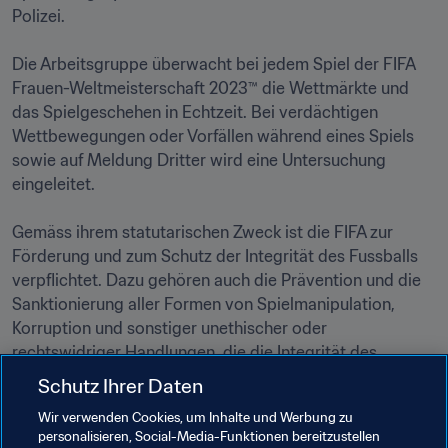
Polizei. 

Die Arbeitsgruppe überwacht bei jedem Spiel der FIFA 
Frauen-Weltmeisterschaft 2023™ die Wettmärkte und 
das Spielgeschehen in Echtzeit. Bei verdächtigen 
Wettbewegungen oder Vorfällen während eines Spiels 
sowie auf Meldung Dritter wird eine Untersuchung 
eingeleitet.

Gemäss ihrem statutarischen Zweck ist die FIFA zur 
Förderung und zum Schutz der Integrität des Fussballs 
verpflichtet. Dazu gehören auch die Prävention und die 
Sanktionierung aller Formen von Spielmanipulation, 
Korruption und sonstiger unethischer oder 
rechtswidriger Handlungen, die die Integrität des 
Fussballs gefährden könnten. 

Schutz Ihrer Daten
Wir verwenden Cookies, um Inhalte und Werbung zu
Weitere Einzelheiten zu den Integritätsinitiativen der FIFA 
personalisieren, Social-Media-Funktionen bereitzustellen