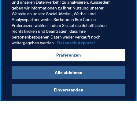
sind 
hier
 zu finden.

und unseren Datenverkehr zu analysieren. Ausserdem
geben wir Informationen zu Ihrer Nutzung unserer
Website an unsere Social-Media-, Werbe- und
Analysepartner weiter. Sie können Ihre Cookie-
Verwandte Themen
Präferenzen wählen, indem Sie auf die Schaltflächen
rechts klicken und beantragen, dass Ihre
personenbezogenen Daten weder verkauft noch
Integrität
Recht
Organisation
weitergegeben werden.
Datenschutzportal
FIFA Frauen-Weltmeisterschaft Australien & 
Präferenzen
Neuseeland 2023™
Alle ablehnen
Einverstanden
Was die FIFA macht
Besuchen Sie auch