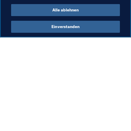
Alle ablehnen
Einverstanden
Was die FIFA macht
Besuchen Sie auch
Legal
Alle Nachrichten und 
Themen
Transfersystem
Berichte und 
Frauenfussball
Dokumente
Fussballförderung
FIFA-Stiftung
Innovation
FIFA Museum
Talentförderung
Stellen & Karriere
Organisation von Turnieren