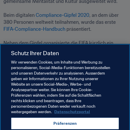
gemeinsame Mentalität und Kultur ausgeweitet wird.

Beim digitalen 
Compliance-Gipfel 2020
, an dem über 
380 Personen weltweit teilnahmen, wurde das erste 
FIFA-Compliance-Handbuch
 präsentiert.

Neben dem Gipfel organisierte die FIFA kürzlich ein 
besonderes 
zweitägiges Seminar mit den Compliance-
Schutz Ihrer Daten
Verantwortlichen aller sechs Konföderationen
.

Wir verwenden Cookies, um Inhalte und Werbung zu
personalisieren, Social-Media-Funktionen bereitzustellen
Weitere Informationen zum vierten FIFA-Compliance-
und unseren Datenverkehr zu analysieren. Ausserdem
Gipfel werden zu einem späteren Zeitpunkt 
geben wir Informationen zu Ihrer Nutzung unserer
Website an unsere Social-Media-, Werbe- und
Analysepartner weiter. Sie können Ihre Cookie-
Präferenzen wählen, indem Sie auf die Schaltflächen
rechts klicken und beantragen, dass Ihre
Verwandte Themen
personenbezogenen Daten weder verkauft noch
weitergegeben werden.
Datenschutzportal
Compliance 
Recht
Organisation
Präferenzen
Organisation
Costa Rica
Concacaf