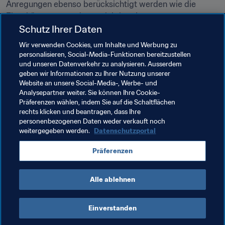
Anregungen ebenso berücksichtigt werden wie die 
Einschätzungen anderer wichtiger Interessengruppen.
Schutz Ihrer Daten
Hier sind die Höhepunkte des Auftaktseminars des 
Wir verwenden Cookies, um Inhalte und Werbung zu
Fanerlebnisausschusses zu finden, an dem auch Arsène 
personalisieren, Social-Media-Funktionen bereitzustellen
Wenger in seiner Eigenschaft als FIFA-Direktor für 
und unseren Datenverkehr zu analysieren. Ausserdem
globale Fussballförderung teilnahm.
geben wir Informationen zu Ihrer Nutzung unserer
Website an unsere Social-Media-, Werbe- und
Analysepartner weiter. Sie können Ihre Cookie-
Präferenzen wählen, indem Sie auf die Schaltflächen
rechts klicken und beantragen, dass Ihre
personenbezogenen Daten weder verkauft noch
weitergegeben werden.
Datenschutzportal
Verwandte Themen
Präferenzen
Innovation
Alle ablehnen
Einverstanden