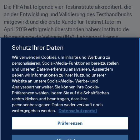
Die FIFA hat folgende vier Testinstitute akkreditiert, die 
an der Entwicklung und Validierung des Testhandbuchs 
mitgewirkt und die erste Runde für Testinstitute im 
April 2019 erfolgreich überstanden haben: Instituto de 
Biomecánica de Valencia (IBV), Labosport France, 
Labosport UK und Sports Labs. Alle Hersteller, die an 
Schutz Ihrer Daten
einer Lizenzierung ihrer Futsal-Spielunterlagen durch die 
Wir verwenden Cookies, um Inhalte und Werbung zu
FIFA interessiert sind, können entsprechende 
personalisieren, Social-Media-Funktionen bereitzustellen
Bewerbungsunterlagen per E-Mail an quality@fifa.org 
und unseren Datenverkehr zu analysieren. Ausserdem
beantragen.
geben wir Informationen zu Ihrer Nutzung unserer
Website an unsere Social-Media-, Werbe- und
Analysepartner weiter. Sie können Ihre Cookie-
Präferenzen wählen, indem Sie auf die Schaltflächen
rechts klicken und beantragen, dass Ihre
personenbezogenen Daten weder verkauft noch
weitergegeben werden.
Datenschutzportal
Verwandte Themen
Präferenzen
Innovation