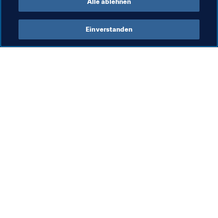
Alle ablehnen
Einverstanden
Was die FIFA macht
Besuchen Sie auch
Legal
Alle Nachrichten und 
Themen
Transfersystem
Berichte und 
Frauenfussball
Dokumente
Fussballförderung
FIFA-Stiftung
Innovation
FIFA Museum
Talentförderung
Stellen & Karriere
Organisation von Turnieren
Nachhaltigkeit