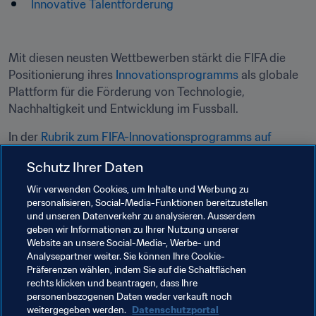
Innovative Talentförderung
Mit diesen neusten Wettbewerben stärkt die FIFA die 
Positionierung ihres 
Innovationsprogramms
 als globale 
Plattform für die Förderung von Technologie, 
Nachhaltigkeit und Entwicklung im Fussball.
In der 
Rubrik zum FIFA-Innovationsprogramms auf 
Inside FIFA
 können Organisationen ihre 
Schutz Ihrer Daten
Lösungsvorschläge einreichen und mehr über die 
Initiative erfahren.
Wir verwenden Cookies, um Inhalte und Werbung zu
personalisieren, Social-Media-Funktionen bereitzustellen
und unseren Datenverkehr zu analysieren. Ausserdem
Verwandte Themen
geben wir Informationen zu Ihrer Nutzung unserer
Website an unsere Social-Media-, Werbe- und
Analysepartner weiter. Sie können Ihre Cookie-
Innovation
Schiedsrichterwesen
Präferenzen wählen, indem Sie auf die Schaltflächen
rechts klicken und beantragen, dass Ihre
Organisation
personenbezogenen Daten weder verkauft noch
weitergegeben werden.
Datenschutzportal