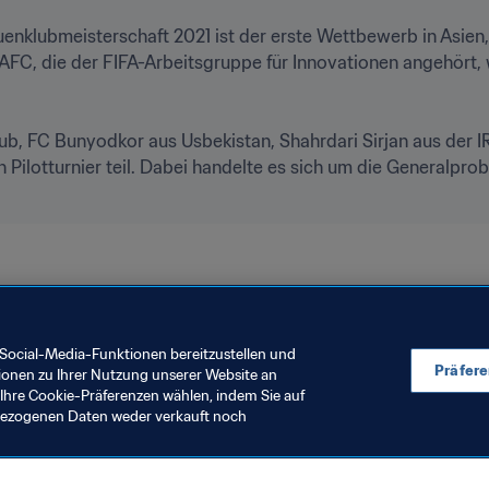
uenklubmeisterschaft 2021 ist der erste Wettbewerb in Asien,
FC, die der FIFA-Arbeitsgruppe für Innovationen angehört, 
b, FC Bunyodkor aus Usbekistan, Shahrdari Sirjan aus der IR
 Pilotturnier teil. Dabei handelte es sich um die Generalprob
Social-Media-Funktionen bereitzustellen und
Präfer
ionen zu Ihrer Nutzung unserer Website an
Ihre Cookie-Präferenzen wählen, indem Sie auf
nbezogenen Daten weder verkauft noch