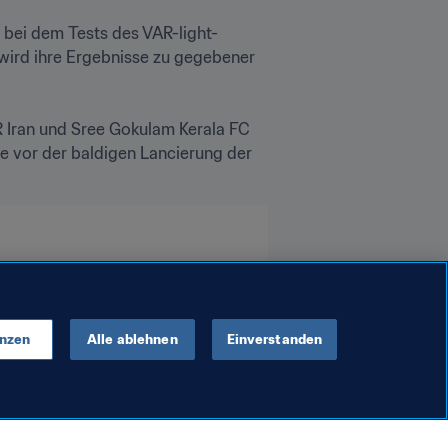
 bei dem Tests des VAR-light-
wird ihre Ergebnisse zu gegebener 
 Iran und Sree Gokulam Kerala FC 
e vor der baldigen Lancierung der 
enzen
Alle ablehnen
Einverstanden