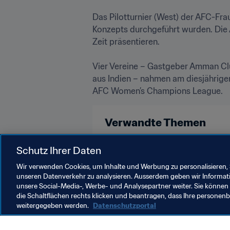
Das Pilotturnier (West) der AFC-Fra
Konzepts durchgeführt wurden. Die A
Zeit präsentieren.

Vier Vereine – Gastgeber Amman Clu
aus Indien – nahmen am diesjährigen
AFC Women’s Champions League.
Verwandte Themen
Innovation
Organisation
Schutz Ihrer Daten
Wir verwenden Cookies, um Inhalte und Werbung zu personalisieren, 
unseren Datenverkehr zu analysieren. Ausserdem geben wir Informat
unsere Social-Media-, Werbe- und Analysepartner weiter. Sie können 
die Schaltflächen rechts klicken und beantragen, dass Ihre persone
weitergegeben werden.
Datenschutzportal