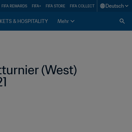
Deutsch
FIFA REWARDS
FIFA+
FIFA STORE
FIFA COLLECT
KETS & HOSPITALITY
Mehr
turnier (West) 
21