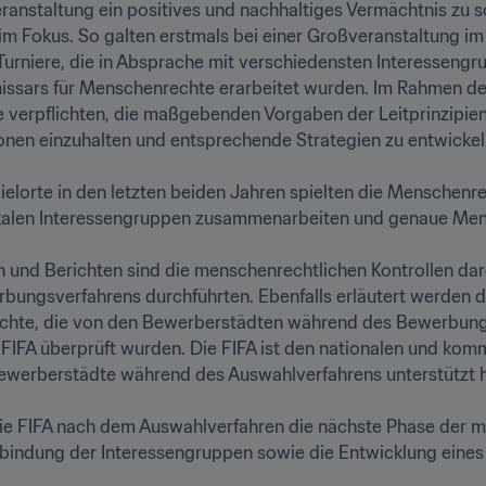
Veranstaltung ein positives und nachhaltiges Vermächtnis zu 
m Fokus. So galten erstmals bei einer Großveranstaltung i
rniere, die in Absprache mit verschiedensten Interessengru
sars für Menschenrechte erarbeitet wurden. Im Rahmen de
 verpflichten, die maßgebenden Vorgaben der Leitprinzipien 
nen einzuhalten und entsprechende Strategien zu entwickeln.
lorte in den letzten beiden Jahren spielten die Menschenrec
kalen Interessengruppen zusammenarbeiten und genaue Mensc
nd Berichten sind die menschenrechtlichen Kontrollen darge
ngsverfahrens durchführten. Ebenfalls erläutert werden di
chte, die von den Bewerberstädten während des Bewerbungs
 FIFA überprüft wurden. Die FIFA ist den nationalen und ko
Bewerberstädte während des Auswahlverfahrens unterstützt ha
die FIFA nach dem Auswahlverfahren die nächste Phase der me
 Einbindung der Interessengruppen sowie die Entwicklung ei