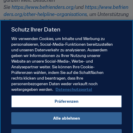
ganzen Welt. Besuchen 
Sie 
https://www.befrienders.org/
und 
https://www.befrien
ders.org/other-helpline-organisations
, um Unterstützung 
in Ihrem Land zu finden. 
Schutz Ihrer Daten
Bitte beachten Sie, dass sich die FIFA bemüht, die 
Wir verwenden Cookies, um Inhalte und Werbung zu
Richtigkeit der Informationen zu gewährleisten, aber 
personalisieren, Social-Media-Funktionen bereitzustellen
nicht für den Inhalt externer Websites verantwortlich ist. 
und unseren Datenverkehr zu analysieren. Ausserdem
Wenn Sie sich in unmittelbarer Gefahr befinden, wenden 
geben wir Informationen zu Ihrer Nutzung unserer
Sie sich bitte an Ihre örtlichen Notdienste.
Website an unsere Social-Media-, Werbe- und
Analysepartner weiter. Sie können Ihre Cookie-
Präferenzen wählen, indem Sie auf die Schaltflächen
rechts klicken und beantragen, dass Ihre
Verwandte Themen
personenbezogenen Daten weder verkauft noch
weitergegeben werden.
Datenschutzportal
Medizinisch
Organisation
Organisation
Präferenzen
England
UEFA
Alle ablehnen