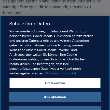
dazugehört. Deshalb sind einfache Atemübungen eine 
wichtige Strategie, die ich anwende, um mich zu 
beruhigen."

Schutz Ihrer Daten
Wir verwenden Cookies, um Inhalte und Werbung zu
personalisieren, Social-Media-Funktionen bereitzustellen
und unseren Datenverkehr zu analysieren. Ausserdem
geben wir Informationen zu Ihrer Nutzung unserer
Website an unsere Social-Media-, Werbe- und
Verwandte Themen
Analysepartner weiter. Sie können Ihre Cookie-
Präferenzen wählen, indem Sie auf die Schaltflächen
rechts klicken und beantragen, dass Ihre
Medizinisch
Organisation
personenbezogenen Daten weder verkauft noch
weitergegeben werden.
Datenschutzportal
FIFA U-17-Frauen-Weltmeisterschaft Indien 2022™
Präferenzen
India
AFC
Alle ablehnen