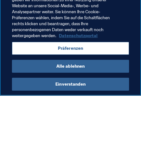
Website an unsere Social-Media-, Werbe- und
Argentinien, Guam, Pakistan, Afghanistan, Bhutan
Analysepartner weiter. Sie können Ihre Cookie-
Präferenzen wählen, indem Sie auf die Schaltflächen
rechts klicken und beantragen, dass Ihre
Verwandte Themen
personenbezogenen Daten weder verkauft noch
weitergegeben werden.
Datenschutzportal
Weltrangliste (Frauen)
FIFA-Weltrangliste
Präferenzen
CAF
UEFA
Iceland
Kenya
Switzerland
Alle ablehnen
Einverstanden
Was die FIFA macht
Besuchen Sie auch
Legal
Alle Nachrichten und 