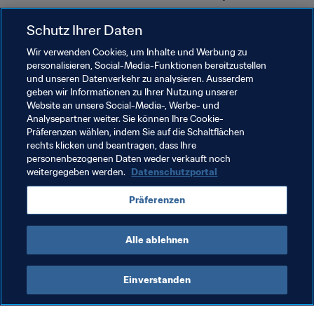
Debüt: 22. April 1973 gegen Schottland
Schutz Ihrer Daten
Erste Spiel in einem Wettbewerb: 19. September 
Wir verwenden Cookies, um Inhalte und Werbung zu
1982 - ebenfalls gegen Schottland (Qualifikation für 
personalisieren, Social-Media-Funktionen bereitzustellen
die Europameisterschaft der Frauen 1984)
und unseren Datenverkehr zu analysieren. Ausserdem
geben wir Informationen zu Ihrer Nutzung unserer
Teilnahme an einer FIFA Frauen-WM: Keine
Website an unsere Social-Media-, Werbe- und
Teilnahme an einer UEFA Frauen-EM: Keine
Analysepartner weiter. Sie können Ihre Cookie-
Präferenzen wählen, indem Sie auf die Schaltflächen
rechts klicken und beantragen, dass Ihre
Verwandte Themen
personenbezogenen Daten weder verkauft noch
weitergegeben werden.
Datenschutzportal
Weltrangliste (Frauen)
FIFA-Weltrangliste
Präferenzen
Republic of Ireland
Alle ablehnen
Einverstanden