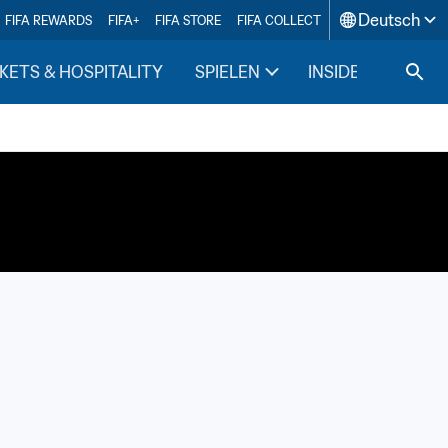
Deutsch
FIFA REWARDS
FIFA+
FIFA STORE
FIFA COLLECT
KETS & HOSPITALITY
SPIELEN
INSIDE FIFA