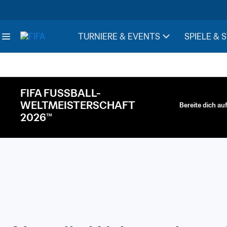
TURNIERE & EVENTS
SPIELE & 
FIFA FUSSBALL-
WELTMEISTERSCHAFT 
Bereite dich au
2026™
FIFA/Coca-Cola-We