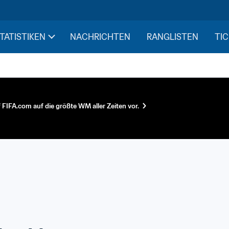
STATISTIKEN
NACHRICHTEN
RANGLISTEN
TIC
f FIFA.com auf die größte WM aller Zeiten vor.
ltrangliste (Männer)