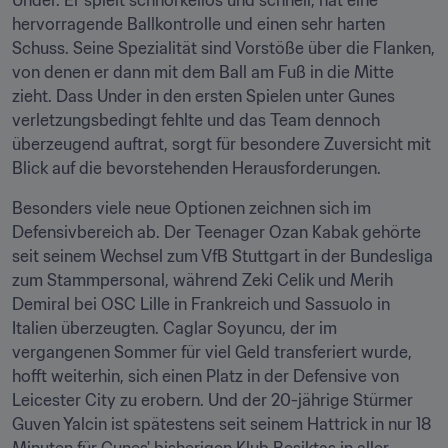
Under. Er spielt schnörkellos und schnell, hat eine 
hervorragende Ballkontrolle und einen sehr harten 
Schuss. Seine Spezialität sind Vorstöße über die Flanken, 
von denen er dann mit dem Ball am Fuß in die Mitte 
zieht. Dass Under in den ersten Spielen unter Gunes 
verletzungsbedingt fehlte und das Team dennoch 
überzeugend auftrat, sorgt für besondere Zuversicht mit 
Blick auf die bevorstehenden Herausforderungen.
Besonders viele neue Optionen zeichnen sich im 
Defensivbereich ab. Der Teenager Ozan Kabak gehörte 
seit seinem Wechsel zum VfB Stuttgart in der Bundesliga 
zum Stammpersonal, während Zeki Celik und Merih 
Demiral bei OSC Lille in Frankreich und Sassuolo in 
Italien überzeugten. Caglar Soyuncu, der im 
vergangenen Sommer für viel Geld transferiert wurde, 
hofft weiterhin, sich einen Platz in der Defensive von 
Leicester City zu erobern. Und der 20-jährige Stürmer 
Guven Yalcin ist spätestens seit seinem Hattrick in nur 18 