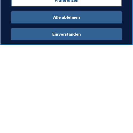
Präferenzen
Türkiye
Alle ablehnen
Einverstanden
Was die FIFA macht
Besuchen Sie auch
Legal
Alle Nachrichten und 
Themen
Transfersystem
Berichte und 
Frauenfussball
Dokumente
Fussballförderung
FIFA-Stiftung
Innovation
FIFA Museum
Talentförderung
Stellen & Karriere