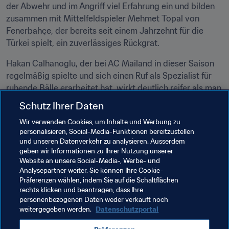
der Abwehr und im Angriff viel Erfahrung ein und bilden 
zusammen mit Mittelfeldspieler Mehmet Topal von 
Fenerbahçe, der bereits seit einem Jahrzehnt für die 
Türkei spielt, ein zuverlässiges Rückgrat.
Hakan Calhanoglu, der bei AC Mailand in dieser Saison 
regelmäßig spielte und sich einen Ruf als Spezialist für 
ruhende Bälle erarbeitet hat, wirkt deutlich reifer als man 
es von einem 25-Jährigen erwarten kann. Im November 
Schutz Ihrer Daten
trug er erstmals die Kapitänsbinde. Seinen Platz auf dem 
Wir verwenden Cookies, um Inhalte und Werbung zu
linken Flügel dürfte er angesichts seiner konstant starken 
personalisieren, Social-Media-Funktionen bereitzustellen
Leistungen für die nächste Zeit sicher haben.
und unseren Datenverkehr zu analysieren. Ausserdem
geben wir Informationen zu Ihrer Nutzung unserer
Website an unsere Social-Media-, Werbe- und
Analysepartner weiter. Sie können Ihre Cookie-
Präferenzen wählen, indem Sie auf die Schaltflächen
rechts klicken und beantragen, dass Ihre
Verwandte Themen
personenbezogenen Daten weder verkauft noch
weitergegeben werden.
Datenschutzportal
Weltrangliste (Männer)
FIFA-Weltrangliste