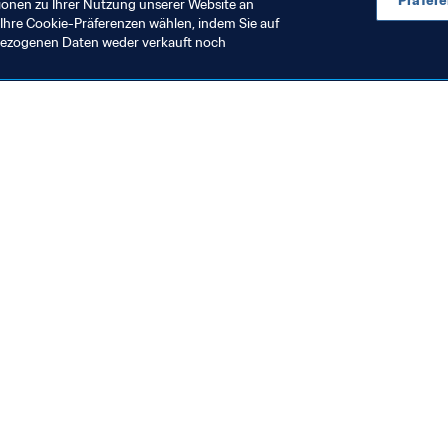
Präfer
ionen zu Ihrer Nutzung unserer Website an
Ihre Cookie-Präferenzen wählen, indem Sie auf
nbezogenen Daten weder verkauft noch
en Sie auch
chrichten und Themen
e und Dokumente
ftung
seum
& Karriere