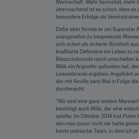
Mannschaft. Mehr Seriosität, mehr E
überraschend ist es schon, dass es 
besondere Erfolge als Vereinstraine
Dafür aber formte er um Superstar 
unangenehm zu bespielende Mannscha
sich schon als sicherer Rückhalt au
knallharte Defensive ins Leben zu ru
Błaszczykowski rasch umschalten kön
Milik ein Angreifer gefunden hat, d
Lewandowski ergeben. Angeführt wir
der mit Sevilla zwei Mal in Folge d
durchmacht.
"Wir sind eine ganz andere Mannscha
bestätigt auch Milik, der eine entsc
spielte. Im Oktober 2014 trat Pole
den man zuvor noch nie hatte gewinn
beste polnische Team, in dem ich je