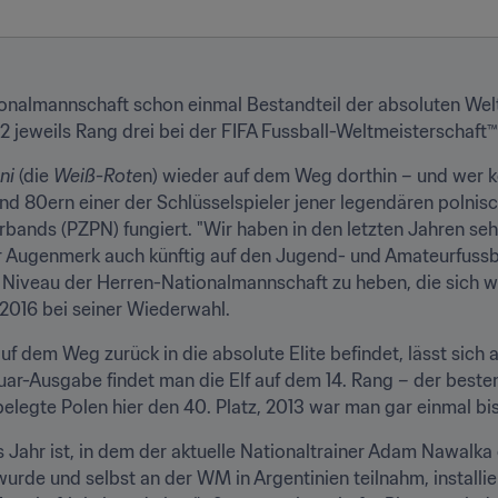
onalmannschaft schon einmal Bestandteil der absoluten Welt
 jeweils Rang drei bei der FIFA Fussball-Weltmeisterschaft™
ni 
(die 
Weiß-Rote
n) wieder auf dem Weg dorthin – und wer kö
nd 80ern einer der Schlüsselspieler jener legendären polnis
rbands (PZPN) fungiert. "Wir haben in den letzten Jahren sehr
Augenmerk auch künftig auf den Jugend- und Amateurfussbal
iveau der Herren-Nationalmannschaft zu heben, die sich wirkl
 2016 bei seiner Wiederwahl.
uf dem Weg zurück in die absolute Elite befindet, lässt sich
ar-Ausgabe findet man die Elf auf dem 14. Rang – der besten 
belegte Polen hier den 40. Platz, 2013 war man gar einmal bi
das Jahr ist, in dem der aktuelle Nationaltrainer Adam Nawalk
wurde und selbst an der WM in Argentinien teilnahm, installier