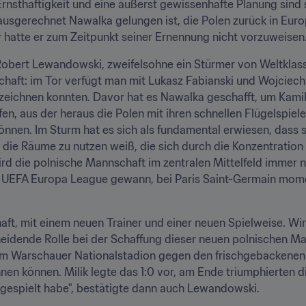
rnsthaftigkeit und eine äußerst gewissenhafte Planung sind 
ausgerechnet Nawalka gelungen ist, die Polen zurück in Europ
r hatte er zum Zeitpunkt seiner Ernennung nicht vorzuweisen
Robert Lewandowski, zweifelsohne ein Stürmer von Weltklass
ft: im Tor verfügt man mit Lukasz Fabianski und Wojciech S
szeichnen konnten. Davor hat es Nawalka geschafft, um Kamil
fen, aus der heraus die Polen mit ihren schnellen Flügelspiel
nen. Im Sturm hat es sich als fundamental erwiesen, dass s
er die Räume zu nutzen weiß, die sich durch die Konzentratio
d die polnische Mannschaft im zentralen Mittelfeld immer 
ie UEFA Europa League gewann, bei Paris Saint-Germain mome
ft, mit einem neuen Trainer und einer neuen Spielweise. Wir 
heidende Rolle bei der Schaffung dieser neuen polnischen Mann
n im Warschauer Nationalstadion gegen den frischgebackenen
en können. Milik legte das 1:0 vor, am Ende triumphierten di
 gespielt habe", bestätigte dann auch Lewandowski.