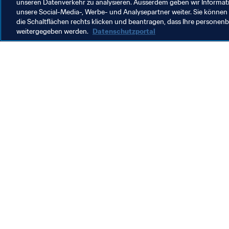
unseren Datenverkehr zu analysieren. Ausserdem geben wir Informat
unsere Social-Media-, Werbe- und Analysepartner weiter. Sie können 
die Schaltflächen rechts klicken und beantragen, dass Ihre persone
weitergegeben werden.
Datenschutzportal
Was die FIFA macht
Besuch
Legal
Alle Na
Transfersystem
Bericht
Frauenfussball
FIFA-Sti
Fussballförderung
FIFA Mu
Innovation
Stellen 
Talentförderung
Organisation von Turnieren
Nachhaltigkeit
Menschenrechte und Antidiskriminierung