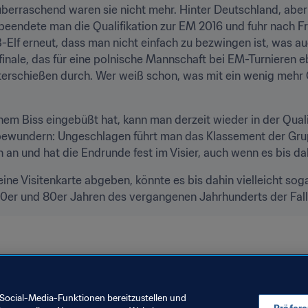
, überraschend waren sie nicht mehr. Hinter Deutschland, aber 
beendete man die Qualifikation zur EM 2016 und fuhr nach Fr
Elf erneut, dass man nicht einfach zu bezwingen ist, was au
finale, das für eine polnische Mannschaft bei EM-Turnieren eb
meterschießen durch. Wer weiß schon, was mit ein wenig mehr 
m Biss eingebüßt hat, kann man derzeit wieder in der Qualif
bewundern: Ungeschlagen führt man das Klassement der Gru
n und hat die Endrunde fest im Visier, auch wenn es bis dah
ine Visitenkarte abgeben, könnte es bis dahin vielleicht sog
70er und 80er Jahren des vergangenen Jahrhunderts der Fall
ltrangliste
Poland
UEFA
Social-Media-Funktionen bereitzustellen und