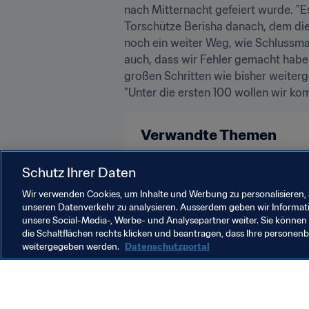
nach Mitternacht gefeiert wurde. "Es
Torschütze Berisha danach, dem die
noch ein weiter Weg, wie Schlussman
auch, dass wir Fehler gemacht haben
großen Schritten wie bisher weiterg
"Unter die ersten 100 wollen wir kom
Verwandte Themen
Weltrangliste (Männer)
FIFA-We
Schutz Ihrer Daten
Wir verwenden Cookies, um Inhalte und Werbung zu personalisieren, 
unseren Datenverkehr zu analysieren. Ausserdem geben wir Informat
unsere Social-Media-, Werbe- und Analysepartner weiter. Sie können 
die Schaltflächen rechts klicken und beantragen, dass Ihre persone
weitergegeben werden.
Datenschutzportal