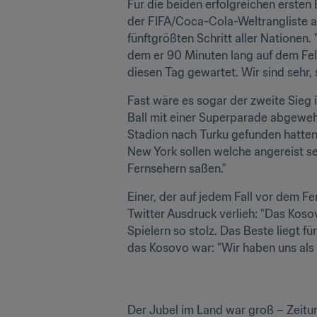
Für die beiden erfolgreichen erste
der FIFA/Coca-Cola-Weltrangliste a
fünftgrößten Schritt aller Nationen. 
dem er 90 Minuten lang auf dem Feld 
diesen Tag gewartet. Wir sind sehr, s
Fast wäre es sogar der zweite Sieg i
Ball mit einer Superparade abgewehr
Stadion nach Turku gefunden hatten.
New York sollen welche angereist s
Fernsehern saßen."
Einer, der auf jedem Fall vor dem Fe
Twitter Ausdruck verlieh: "Das Kosov
Spielern so stolz. Das Beste liegt f
das Kosovo war: "Wir haben uns als
Der Jubel im Land war groß – Zeitun