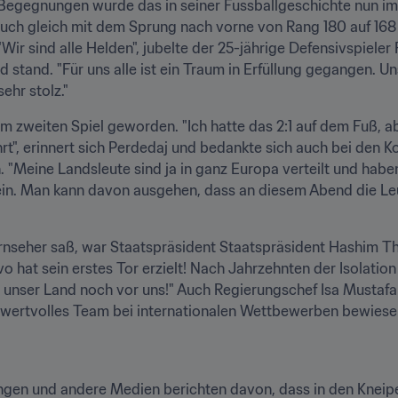
n Begegnungen wurde das in seiner Fussballgeschichte nun i
uch gleich mit dem Sprung nach vorne von Rang 180 auf 168
"Wir sind alle Helden", jubelte der 25-jährige Defensivspieler
stand. "Für uns alle ist ein Traum in Erfüllung gegangen. Uns
ehr stolz."
m zweiten Spiel geworden. "Ich hatte das 2:1 auf dem Fuß, ab
t", erinnert sich Perdedaj und bedankte sich auch bei den K
 "Meine Landsleute sind ja in ganz Europa verteilt und haben
ein. Man kann davon ausgehen, dass an diesem Abend die Leu
rnseher saß, war Staatspräsident Staatspräsident Hashim Thaç
o hat sein erstes Tor erzielt! Nach Jahrzehnten der Isolation
ür unser Land noch vor uns!" Auch Regierungschef Isa Mustafa z
 wertvolles Team bei internationalen Wettbewerben bewiese
gen und andere Medien berichten davon, dass in den Kneipen