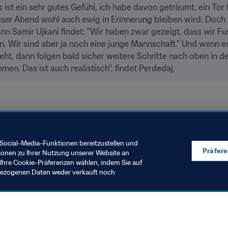
 ist ein sehr gutes Gefühl, ich habe davon geträumt, ein Tor f
ser Abend wohl auch ewig in Erinnerung bleiben wird. Doch 
n Samir Ujkani findet: "Wir haben zwar gezeigt, dass wir Fus
. Wir sind aber ja noch eine junge Mannschaft." Und wenn es 
eht, dann folgen bald sicher weitere Schritte nach oben in d
men. Das ist auch realistisch", findet Perdedaj.
ltrangliste
Kosovo
UEFA
Social-Media-Funktionen bereitzustellen und
Präfer
ionen zu Ihrer Nutzung unserer Website an
Ihre Cookie-Präferenzen wählen, indem Sie auf
nbezogenen Daten weder verkauft noch