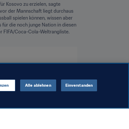
ür Kosovo zu erzielen, sagte 
vor der Mannschaft liegt durchaus 
sball spielen können, wissen aber 
für die noch junge Nation in diesen 
er FIFA/Coca-Cola-Weltrangliste. 
enzen
Alle ablehnen
Einverstanden