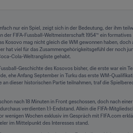
einfach nur ein Spiel, zeigt sich in der Bedeutung, der ihm te
nn der FIFA-Fussball-Weltmeisterschaft 1954™ ein formatives 
as Kosovo mag nicht gleich die WM gewonnen haben, doch al
r hat viel für das Zusammengehörigkeitsgefühl der noch jun
Coca-Cola-Weltrangliste gehabt.
 Fussball-Geschichte des Kosovos bisher, die erste war ein Test
e, ehe Anfang September in Turku das erste WM-Qualifikatio
ie an dieser historischen Partie teilnahmen, traf die Spielbe
 schon nach 18 Minuten in Front geschossen, doch nach einer
urchaus verdienten 1:1-Endstand. Allein die FIFA-Mitgliedscha
or wenigen Wochen exklusiv im Gespräch mit FIFA.com erklärte
ieler im Mittelpunkt des Interesses stand.