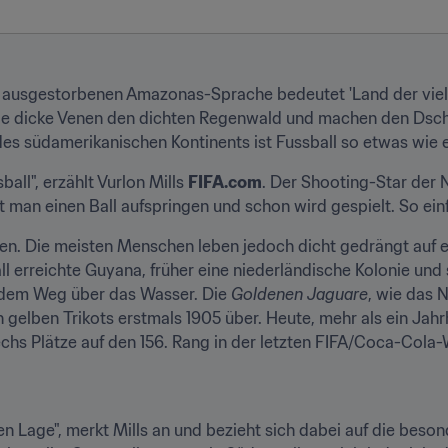
t ausgestorbenen Amazonas-Sprache bedeutet 'Land der vielen
ie dicke Venen den dichten Regenwald und machen den Dschu
s südamerikanischen Kontinents ist Fussball so etwas wie ei
ball", erzählt Vurlon Mills 
FIFA.com
. Der Shooting-Star der 
st man einen Ball aufspringen und schon wird gespielt. So einf
en. Die meisten Menschen leben jedoch dicht gedrängt auf e
l erreichte Guyana, früher eine niederländische Kolonie und s
f dem Weg über das Wasser. Die 
Goldenen Jaguare
, wie das 
n gelben Trikots erstmals 1905 über. Heute, mehr als ein Jahr
s Plätze auf den 156. Rang in der letzten FIFA/Coca-Cola-Wel
n Lage", merkt Mills an und bezieht sich dabei auf die beson