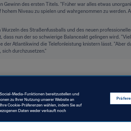
en Gewinn des ersten Titels. "Früher war alles etwas unorganis
auf hohem Niveau zu spielen und wahrgenommen zu werden. A
 Wurzeln des Straßenfussballs und des neuen professionellen 
, dass nun der so schwierige Balanceakt gelingen wird. "Viele
 der Atlantikwind die Telefonleistung knistern lässt. "Aber d
, sich durchzusetzen."
ltrangliste
Guyana
Concacaf
Social-Media-Funktionen bereitzustellen und
Präfer
ionen zu Ihrer Nutzung unserer Website an
Ihre Cookie-Präferenzen wählen, indem Sie auf
nbezogenen Daten weder verkauft noch