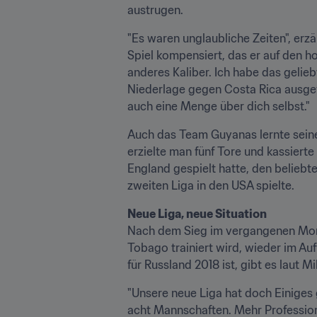
austrugen.
"Es waren unglaubliche Zeiten", erzäh
Spiel kompensiert, das er auf den h
anderes Kaliber. Ich habe das geliebt
Niederlage gegen Costa Rica ausgewe
auch eine Menge über dich selbst."
Auch das Team Guyanas lernte seine 
erzielte man fünf Tore und kassierte
England gespielt hatte, den beliebte
zweiten Liga in den USA spielte.
Neue Liga, neue Situation
Nach dem Sieg im vergangenen Mona
Tobago trainiert wird, wieder im A
für Russland 2018 ist, gibt es laut
"Unsere neue Liga hat doch Einiges g
acht Mannschaften. Mehr Professiona