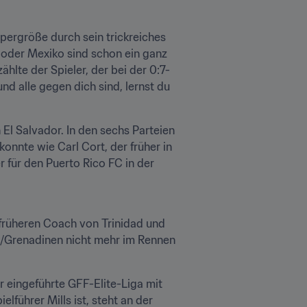
rpergröße durch sein trickreiches 
 oder Mexiko sind schon ein ganz 
ählte der Spieler, der bei der 0:7-
 alle gegen dich sind, lernst du 
l Salvador. In den sechs Parteien 
onnte wie Carl Cort, der früher in 
 für den Puerto Rico FC in der 
üheren Coach von Trinidad und 
/Grenadinen nicht mehr im Rennen 
r eingeführte GFF-Elite-Liga mit 
lführer Mills ist, steht an der 