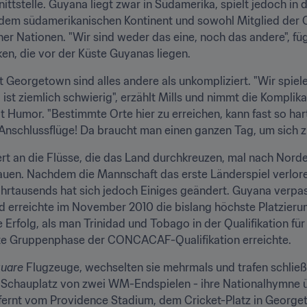
tstelle. Guyana liegt zwar in Südamerika, spielt jedoch in der
f dem südamerikanischen Kontinent und sowohl Mitglied de
 Nationen. "Wir sind weder das eine, noch das andere", fügt 
nken, die vor der Küste Guyanas liegen.
t Georgetown sind alles andere als unkompliziert. "Wir spie
 ist ziemlich schwierig", erzählt Mills und nimmt die Komplik
it Humor. "Bestimmte Orte hier zu erreichen, kann fast so har
r Anschlussflüge! Da braucht man einen ganzen Tag, um sich z
ert an die Flüsse, die das Land durchkreuzen, mal nach Nor
uen. Nachdem die Mannschaft das erste Länderspiel verloren h
ahrtausends hat sich jedoch Einiges geändert. Guyana verpasst
eichte im November 2010 die bislang höchste Platzierung i
 Erfolg, als man Trinidad und Tobago in der Qualifikation für
ite Gruppenphase der CONCACAF-Qualifikation erreichte.
uare
 Flugzeuge, wechselten sie mehrmals und trafen schließ
- Schauplatz von zwei WM-Endspielen - ihre Nationalhymne ü
tfernt vom Providence Stadium, dem Cricket-Platz in Georget