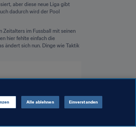
iert, aber diese neue Liga gibt 
uch dadurch wird der Pool 
Zeitalters im Fussball mit seinen 
n hier fehlte einfach die 
as ändert sich nun. Dinge wie Taktik 
enzen
Alle ablehnen
Einverstanden