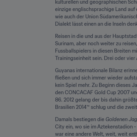
kulturellen und geographischen Schnit
einzige englischsprachige Land au
wie auch der Union Südamerikanischer
Dialekt lässt einen an die Inseln de
Reisen in die und aus der Hauptstad
Surinam, aber noch weiter zu reisen,
Fussballspielers in diesen Breiten m
Trainingseinheit sein. Drei oder vie
Guyanas internationale Bilanz erinn
fließen und sich immer wieder aufsta
kein Spiel mehr. Zu Beginn dieses J
den CONCACAF Gold Cup 2007 und err
86. 2012 gelang der bis dahin größte
Brasilien 2014™ schlug und die zwe
Damals bestiegen die 
Goldenen Jag
City ein, wo sie im Aztekenstadion 
war eine andere Welt, weit, weit en