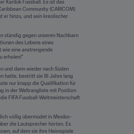
 Karibik Fussball. Es ist das 
r Caribbean Community (CARICOM) 
er hinzu, und sein kreolischer 
len ständig gegen unseren Nachbarn 
ationen des Lebens eines 
t wie eine anstrengende 
u erholen!"
den und dann wieder nach Süden 
atte, bestritt sie 16 Jahre lang 
e nur knapp die Qualifikation für 
n der Weltrangliste mit Position 
 die FIFA Fussball-Weltmeisterschaft 
lich völlig übermüdet in Mexiko-
ber die Lautsprecher hörten. Es 
own, auf dem sie ihre Heimspiele 