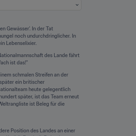
 Gewässer'. In der Tat 
ngel noch undurchdringlicher. In 
n Lebenselixier.
Nationalmannschaft des Lande fährt 
ach ist das!"
inem schmalen Streifen an der 
päter ein britischer 
Nationalteam heute gelegentlich 
hundert später, ist das Team erneut 
trangliste ist Beleg für die 
dere Position des Landes an einer 