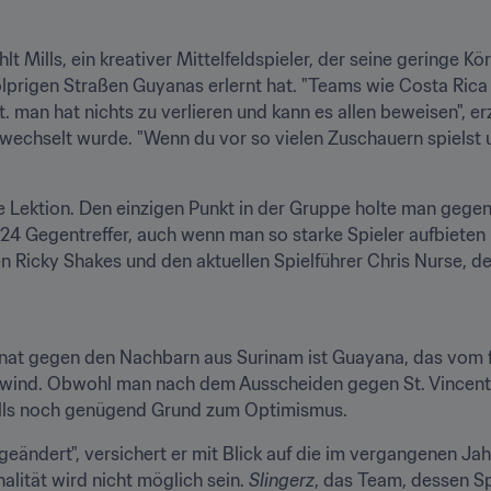
lt Mills, ein kreativer Mittelfeldspieler, der seine geringe Kö
olprigen Straßen Guyanas erlernt hat. "Teams wie Costa Rica
. man hat nichts zu verlieren und kann es allen beweisen", erz
chselt wurde. "Wenn du vor so vielen Zuschauern spielst und
Lektion. Den einzigen Punkt in der Gruppe holte man gegen E
 24 Gegentreffer, auch wenn man so starke Spieler aufbieten k
n Ricky Shakes und den aktuellen Spielführer Chris Nurse, der
t gegen den Nachbarn aus Surinam ist Guayana, das vom fr
ufwind. Obwohl man nach dem Ausscheiden gegen St. Vincent
 Mills noch genügend Grund zum Optimismus.
eändert", versichert er mit Blick auf die im vergangenen Jah
lität wird nicht möglich sein. 
Slingerz
, das Team, dessen Spie