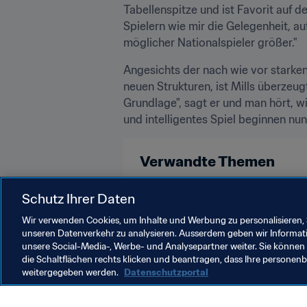
Tabellenspitze und ist Favorit auf d
Spielern wie mir die Gelegenheit, 
möglicher Nationalspieler größer."
Angesichts der nach wie vor starken
neuen Strukturen, ist Mills überzeugt
Grundlage", sagt er und man hört, wie
und intelligentes Spiel beginnen nun
Verwandte Themen
Weltrangliste (Männer)
FIFA-We
Schutz Ihrer Daten
Wir verwenden Cookies, um Inhalte und Werbung zu personalisieren, 
unseren Datenverkehr zu analysieren. Ausserdem geben wir Informat
unsere Social-Media-, Werbe- und Analysepartner weiter. Sie können 
die Schaltflächen rechts klicken und beantragen, dass Ihre persone
weitergegeben werden.
Datenschutzportal