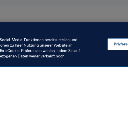
ltrangliste
Brazil
Social-Media-Funktionen bereitzustellen und
Präfer
ionen zu Ihrer Nutzung unserer Website an
Ihre Cookie-Präferenzen wählen, indem Sie auf
nbezogenen Daten weder verkauft noch
en Sie auch
chrichten und Themen
e und Dokumente
ftung
seum