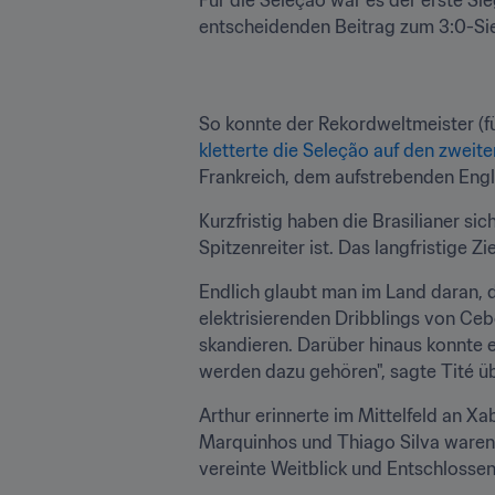
Für die Seleção war es der erste Sie
entscheidenden Beitrag zum 3:0-Si
kletterte die Seleção auf den zweite
Frankreich, dem aufstrebenden Eng
Kurzfristig haben die Brasilianer s
Spitzenreiter ist. Das langfristige Z
Endlich glaubt man im Land daran, das
elektrisierenden Dribblings von Ceb
skandieren. Darüber hinaus konnte e
werden dazu gehören", sagte Tité ü
Arthur erinnerte im Mittelfeld an Xa
Marquinhos und Thiago Silva waren 
vereinte Weitblick und Entschlossenh