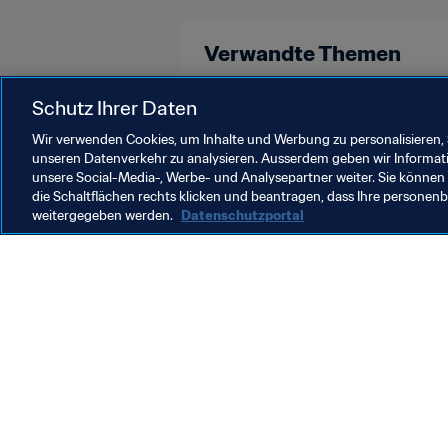
Verwandte Themen
Schutz Ihrer Daten
Weltrangliste (Männer)
FIFA-We
Wir verwenden Cookies, um Inhalte und Werbung zu personalisieren, 
unseren Datenverkehr zu analysieren. Ausserdem geben wir Informat
unsere Social-Media-, Werbe- und Analysepartner weiter. Sie können 
die Schaltflächen rechts klicken und beantragen, dass Ihre persone
weitergegeben werden.
Datenschutzportal
Was die FIFA macht
Besuch
Legal
Alle Na
Transfersystem
Bericht
Frauenfussball
FIFA-Sti
Fussballförderung
FIFA Mu