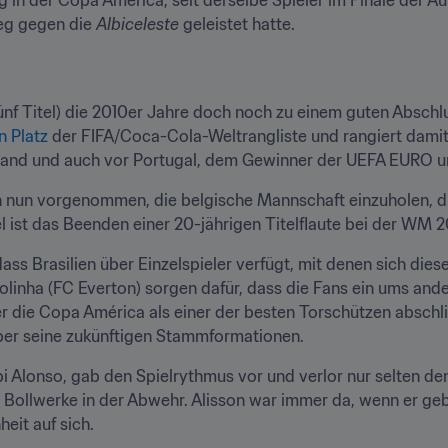
g in der Copa América, seit derselbe Spieler im Finale der A
eg gegen die 
Albiceleste
 geleistet hatte.
n Platz
 der FIFA/Coca-Cola-Weltrangliste und rangiert dami
land und auch vor Portugal, dem Gewinner der UEFA EURO u
ich nun vorgenommen, die belgische Mannschaft einzuholen, d
iel ist das Beenden einer 20-jährigen Titelflaute bei der WM 2
s Brasilien über Einzelspieler verfügt, mit denen sich dieses 
olinha (FC Everton) sorgen dafür, dass die Fans ein ums and
r die Copa América als einer der besten Torschützen abschl
ber seine zukünftigen Stammformationen.
bi Alonso, gab den Spielrythmus vor und verlor nur selten den
Bollwerke in der Abwehr. Alisson war immer da, wenn er geb
eit auf sich.