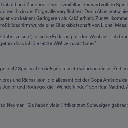
Unhold und Zauberer – war zweifellos der wertvollste Spieler
lten ihn in der Folge alle verpflichten. Doch Alves entschied 
s er von keinem Geringeren als Kaká erhielt. Zur Willkomm
roßbildschirm wurde eine Glücksbotschaft von Lionel Messi
dabei zu sein", so seine Erklärung für den Wechsel. "Ich bra
hgetan, dass ich die letzte WM verpasst habe."
ge in 42 Spielen. Die 
Seleção
 musste während dieser Zeit nu
Neres und Richarlison, die allesamt bei der Copa América dabe
us Junior und Rodrygo, die "Wunderkinder" von Real Madrid.
s", so Neymar. "Sie haben viele Kritiker zum Schweigen gebrach