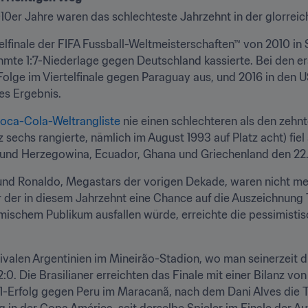
2010er Jahre waren das schlechteste Jahrzehnt in der glorreic
finale der FIFA Fussball-Weltmeisterschaften™ von 2010 in 
mte 1:7-Niederlage gegen Deutschland kassierte. Bei den ers
Folge im Viertelfinale gegen Paraguay aus, und 2016 in den U
es Ergebnis.
oca-Cola-Weltrangliste
 nie einen schlechteren als den zehnt
 sechs rangierte, nämlich im August 1993 auf Platz acht) fiel 
 und Herzegowina, Ecuador, Ghana und Griechenland den 22. 
und Ronaldo, Megastars der vorigen Dekade, waren nicht mehr 
r der in diesem Jahrzehnt eine Chance auf die Auszeichnung T
imischem Publikum ausfallen würde, erreichte die pessimist
rivalen Argentinien im Mineirão-Stadion, wo man seinerzeit 
:0. Die Brasilianer erreichten das Finale mit einer Bilanz vo
3:1-Erfolg gegen Peru im Maracanã, nach dem Dani Alves die T