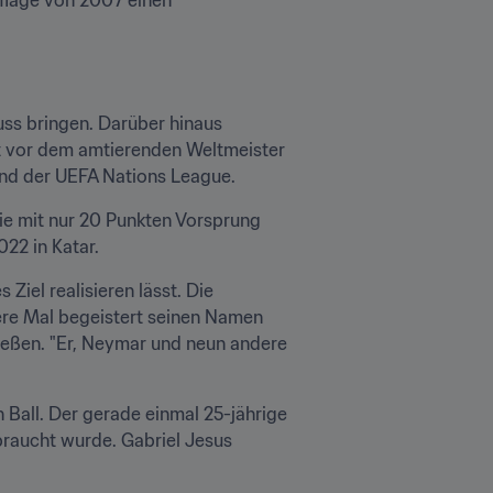
uflage von 2007 einen 
So konnte der Rekordweltmeister (fünf Titel) die 2010er Jahre doch noch zu einem guten Abschluss bringen. Darüber hinaus 
t vor dem amtierenden Weltmeister 
nd der UEFA Nations League.
ie mit nur 20 Punkten Vorsprung 
022 in Katar.
Ziel realisieren lässt. Die 
ere Mal begeistert seinen Namen 
ießen. "Er, Neymar und neun andere 
 Ball. Der gerade einmal 25-jährige 
raucht wurde. Gabriel Jesus 