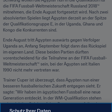
Schwung wollen die Ägypter nun in die Qualifikation für 
die FIFA Fussball-Weltmeisterschaft Russland 2018™ 
mitnehmen, die Ende August fortgesetzt wird. Nach zwei 
absolvierten Spielen liegt Ägypten derzeit an der Spitze 
der Qualifikationsgruppe E, in der Uganda, Ghana und 
Kongo die Konkurrenten sind.
Ende August tritt Ägypten auswärts gegen Verfolger 
Uganda an, Anfang September folgt dann das Rückspiel 
im eigenen Land. Diese beiden Partien dürften 
vorentscheidend für die Teilnahme an der FIFA Fussball-
Weltmeisterschaft™ sein, bei der Ägypten seit Italien 
1990 nicht mehr vertreten war.
Trainer Cuper ist überzeugt, dass Ägypten nun einer 
besseren fussballerischen Zukunft entgegen sieht. Er 
sagte: "Wir haben im ägyptischen Fussball eine neue 
Generation entdeckt. In der WM-Qualifikation stehen 
sehr wichtige Spiele auf dem Programm, auf die wir uns 
Schutz Ihrer Daten
ab sofort vorbereiten müssen."