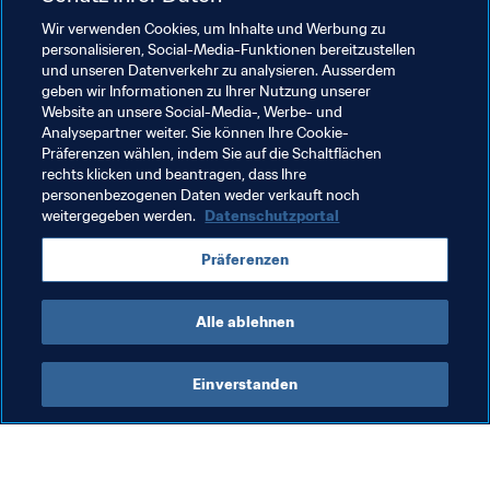
Wir verwenden Cookies, um Inhalte und Werbung zu
Sollten Cuper und seine Schützlinge auch in der WM-
personalisieren, Social-Media-Funktionen bereitzustellen
Qualifikation so überzeugend aufspielen wie in Gabun, 
und unseren Datenverkehr zu analysieren. Ausserdem
dann könnten in der Tat schon bald wieder glorreiche 
geben wir Informationen zu Ihrer Nutzung unserer
Website an unsere Social-Media-, Werbe- und
Tage für den ägyptischen Fussball anbrechen.
Analysepartner weiter. Sie können Ihre Cookie-
Präferenzen wählen, indem Sie auf die Schaltflächen
rechts klicken und beantragen, dass Ihre
Verwandte Themen
personenbezogenen Daten weder verkauft noch
weitergegeben werden.
Datenschutzportal
Weltrangliste (Männer)
FIFA-Weltrangliste
Präferenzen
Egypt
CAF
Alle ablehnen
Einverstanden