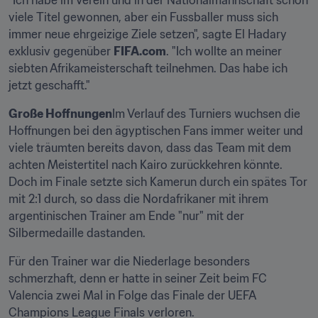
"Ich habe im Verein und in der Nationalmannschaft schon 
viele Titel gewonnen, aber ein Fussballer muss sich 
immer neue ehrgeizige Ziele setzen", sagte El Hadary 
exklusiv gegenüber 
FIFA.com
. "Ich wollte an meiner 
siebten Afrikameisterschaft teilnehmen. Das habe ich 
jetzt geschafft."
Große Hoffnungen
Im Verlauf des Turniers wuchsen die 
Hoffnungen bei den ägyptischen Fans immer weiter und 
viele träumten bereits davon, dass das Team mit dem 
achten Meistertitel nach Kairo zurückkehren könnte. 
Doch im Finale setzte sich Kamerun durch ein spätes Tor 
mit 2:1 durch, so dass die Nordafrikaner mit ihrem 
argentinischen Trainer am Ende "nur" mit der 
Silbermedaille dastanden.
Für den Trainer war die Niederlage besonders 
schmerzhaft, denn er hatte in seiner Zeit beim FC 
Valencia zwei Mal in Folge das Finale der UEFA 
Champions League Finals verloren.