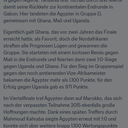
G gegen Nigeria, Tansania und Tschad durch und feierte 
damit seine Rückkehr zur kontinentalen Endrunde in 
Gabun. Hier landeten die Ägypter in Gruppe D, 
gemeinsam mit Ghana, Mali und Uganda.
Eigentlich galt Ghana, das vor zwei Jahren das Finale 
erreicht hatte, als Favorit, doch die Nordafrikaner 
straften alle Prognosen Lügen und gewannen die 
Gruppe. Sie starteten mit einem torlosen Remis gegen 
Mali in die Endrunde und feierten dann zwei 1:0-Siege 
gegen Uganda und Ghana. Für den Sieg im Gruppenspiel 
gegen den noch amtierenden Vize-Afrikameister 
bekamen die Ägypter mehr als 1.100 Punkte, für den 
Erfolg gegen Uganda gab es 971 Punkte.
Im Viertelfinale traf Ägypten dann auf Marokko, das sich 
nach der verpassten Teilnahme 2015 ebenfalls große 
Hoffnungen machte. Dank eines späten Treffers durch 
Mahmoud Kahraba siegte Ägypten erneut mit 1:0 und 
konnte sich über weitere knapp 1.100 Wertungspunkte 