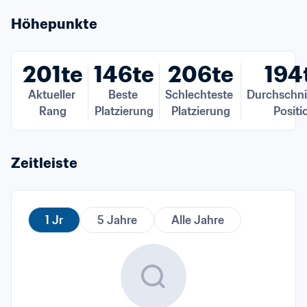
Höhepunkte
201te
146te
206te
194
Aktueller 
Beste 
Schlechteste 
Durchschnit
Rang
Platzierung
Platzierung
Positi
Zeitleiste
1 Jr
5 Jahre
Alle Jahre