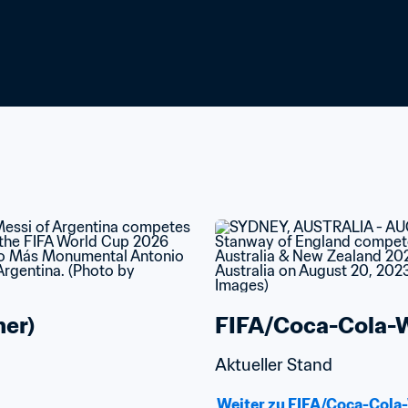
er)
FIFA/Coca-Cola-We
Aktueller Stand
Weiter zu FIFA/Coca-Cola-