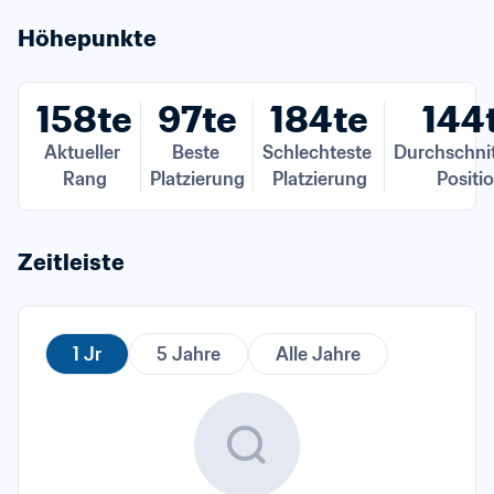
Höhepunkte
158te
97te
184te
144
Aktueller 
Beste 
Schlechteste 
Durchschnitt
Rang
Platzierung
Platzierung
Positi
Zeitleiste
1 Jr
5 Jahre
Alle Jahre