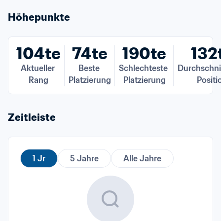
Höhepunkte
104te
74te
190te
132
Aktueller 
Beste 
Schlechteste 
Durchschnit
Rang
Platzierung
Platzierung
Positi
Zeitleiste
1 Jr
5 Jahre
Alle Jahre