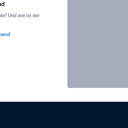
nd
e? Und wie ist der 
rband