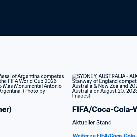
er)
FIFA/Coca-Cola-We
Aktueller Stand
Weiter zu FIFA/Coca-Cola-