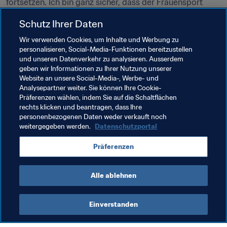
fortsetzen. Ich bin ganz sicher, dass der Frauensport 
weltweit eine überaus aufregende Zukunft vor sich hat.
Schutz Ihrer Daten
Fussball ist einfach eine großartige Sportart. Er bringt 
Wir verwenden Cookies, um Inhalte und Werbung zu
unzählige Menschen rund um die Welt zusammen."
personalisieren, Social-Media-Funktionen bereitzustellen
und unseren Datenverkehr zu analysieren. Ausserdem
geben wir Informationen zu Ihrer Nutzung unserer
Verwandte Themen
Website an unsere Social-Media-, Werbe- und
Analysepartner weiter. Sie können Ihre Cookie-
Präferenzen wählen, indem Sie auf die Schaltflächen
Football Unites the World
Organisation
rechts klicken und beantragen, dass Ihre
personenbezogenen Daten weder verkauft noch
FIFA Frauen-Weltmeisterschaft Australien & 
weitergegeben werden.
Datenschutzportal
Neuseeland 2023™
Präferenzen
Australia
AFC
Alle ablehnen
Einverstanden