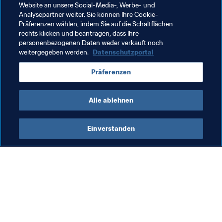
Verwandte Themen
Website an unsere Social-Media-, Werbe- und
Analysepartner weiter. Sie können Ihre Cookie-
Präferenzen wählen, indem Sie auf die Schaltflächen
Football Unites the World
rechts klicken und beantragen, dass Ihre
personenbezogenen Daten weder verkauft noch
FIFA Frauen-Weltmeisterschaft Australien & 
weitergegeben werden.
Datenschutzportal
Neuseeland 2023™
Präferenzen
Japan
AFC
Alle ablehnen
Einverstanden
Was die FIFA macht
Besuchen Sie auch
Legal
Alle Nachrichten und 
Themen