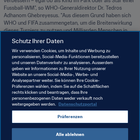
verbessern – egal ob als Kind im Park oder als Star einer 
Fussball-WM", so WHO-Generaldirektor Dr. Tedros 
Adhanom Ghebreyesus. "Aus diesem Grund haben sich 
WHO und FIFA zusammengetan, um die Breitenwirkung 
dieses Turniers zu nutzen und Milliarden Menschen in 
aller Welt zu zeigen, wie sie durch körperliche Aktivität 
Schutz Ihrer Daten
und Sport gesund bleiben können. Innovative 
Wir verwenden Cookies, um Inhalte und Werbung zu
Kampagnen wie Be Active #BringTheMoves sowie die 
personalisieren, Social-Media-Funktionen bereitzustellen
App "Gen Move Season 1" beweisen, dass Fussball und 
und unseren Datenverkehr zu analysieren. Ausserdem
Sport uns allen nicht nur Freude bereiten, sondern auch 
geben wir Informationen zu Ihrer Nutzung unserer
Website an unsere Social-Media-, Werbe- und
ein gesundes Leben fördern können." 

Analysepartner weiter. Sie können Ihre Cookie-
Präferenzen wählen, indem Sie auf die Schaltflächen
rechts klicken und beantragen, dass Ihre
personenbezogenen Daten weder verkauft noch
weitergegeben werden.
Datenschutzportal
Verwandte Themen
Präferenzen
Bring the Moves
Alle ablehnen