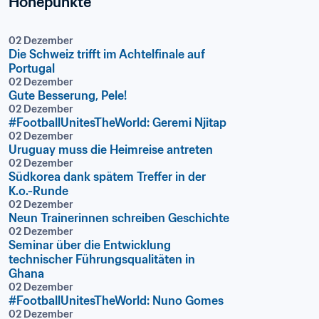
Höhepunkte
02 Dezember
Die Schweiz trifft im Achtelfinale auf 
Portugal
02 Dezember
Gute Besserung, Pele!﻿
02 Dezember
#FootballUnitesTheWorld: Geremi Njitap
02 Dezember
Uruguay muss die Heimreise antreten
02 Dezember
Südkorea dank spätem Treffer in der 
K.o.-Runde
02 Dezember
Neun Trainerinnen schreiben Geschichte
02 Dezember
Seminar über die Entwicklung 
technischer Führungsqualitäten in 
Ghana
02 Dezember
#FootballUnitesTheWorld: Nuno Gomes
02 Dezember