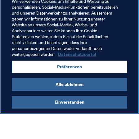
Schwachstellen zu beheben.“
Wir verwenden Cookies, um Inhalte und Werbung zu
personalisieren, Social-Media-Funktionen bereitzustellen
und unseren Datenverkehr zu analysieren. Ausserdem
Verwandte Themen
geben wir Informationen zu Ihrer Nutzung unserer
Website an unsere Social-Media-, Werbe- und
Analysepartner weiter. Sie können Ihre Cookie-
FIFA Forward
Mitgliedsverbände
Präferenzen wählen, indem Sie auf die Schaltflächen
rechts klicken und beantragen, dass Ihre
Organisation
Rwanda
CAF
personenbezogenen Daten weder verkauft noch
weitergegeben werden.
Datenschutzportal
Präferenzen
Alle ablehnen
Member Associations
Einverstanden
Mitgliedsverbände
Fra
FIFA-Mitgliedsverbände
Fö