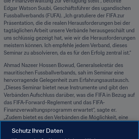
die Finanzverwaltung zur Verfügung stellt“, betonte 
Edgar Watson Suubi, Geschäftsführer des ugandischen 
Fussballverbands (FUFA). „Ich gratuliere der FIFA zur 
Präsentation, die die realen Herausforderungen bei der 
tagtäglichen Arbeit unsere Verbände herausgeschält und 
uns schlüssig gezeigt hat, wie wir die Herausforderungen 
meistern können. Ich empfehle jedem Verband, dieses 
Seminar zu absolvieren, da es für den Erfolg zentral ist.“
Ahmad Nazeer Hossen Bowud, Generalsekretär des 
mauritischen Fussballverbands, sah im Seminar eine 
hervorragende Gelegenheit zum Erfahrungsaustausch. 
„Dieses Seminar bietet neue Instrumente und gibt den 
Verbänden Aufschluss darüber, was die FIFA in Bezug auf 
das FIFA-Forward-Reglement und das FIFA-
Finanzverwaltungsprogramm erwartet“, sagte er. 
„Zudem bietet es den Verbänden die Möglichkeit, eine 
Ist-Analyse ihrer internen Finanzverwaltungsprozesse 
Schutz Ihrer Daten
vorzunehmen und auf dieser Grundlage mögliche 