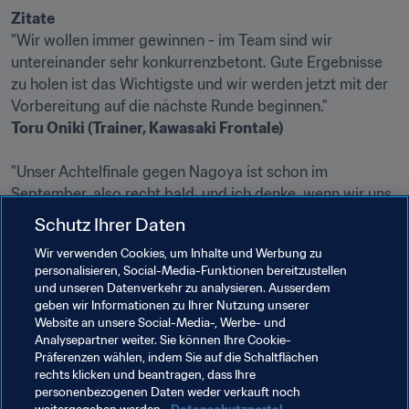
Zitate
"Wir wollen immer gewinnen - im Team sind wir 
untereinander sehr konkurrenzbetont. Gute Ergebnisse 
zu holen ist das Wichtigste und wir werden jetzt mit der 
Toru Oniki (Trainer, Kawasaki Frontale) 
"Unser Achtelfinale gegen Nagoya ist schon im 
September, also recht bald, und ich denke, wenn wir uns 
darauf konzentrieren, als Team noch stärker 
Schutz Ihrer Daten
zusammenzurücken und uns gut zu erholen, dürfen wir 
Wir verwenden Cookies, um Inhalte und Werbung zu
hoffen. Es ist jetzt eine Turniersituation und wir werden 
personalisieren, Social-Media-Funktionen bereitzustellen
und unseren Datenverkehr zu analysieren. Ausserdem
Lee Byunggeun (Trainer, FC Daegu)
geben wir Informationen zu Ihrer Nutzung unserer
Website an unsere Social-Media-, Werbe- und
Analysepartner weiter. Sie können Ihre Cookie-
Präferenzen wählen, indem Sie auf die Schaltflächen
rechts klicken und beantragen, dass Ihre
personenbezogenen Daten weder verkauft noch