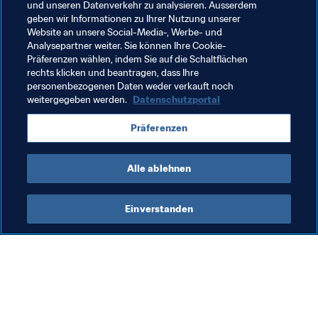
und unseren Datenverkehr zu analysieren. Ausserdem
Verwandte Themen
geben wir Informationen zu Ihrer Nutzung unserer
Website an unsere Social-Media-, Werbe- und
Analysepartner weiter. Sie können Ihre Cookie-
Mitgliedsverbände
Organisation
Präferenzen wählen, indem Sie auf die Schaltflächen
rechts klicken und beantragen, dass Ihre
Organisation
personenbezogenen Daten weder verkauft noch
weitergegeben werden.
Datenschutzportal
FIFA U-17-Frauen-Weltmeisterschaft Indien 2022™
Präferenzen
AFC
India
Alle ablehnen
Einverstanden
Was die FIFA macht
Besuchen Sie auch