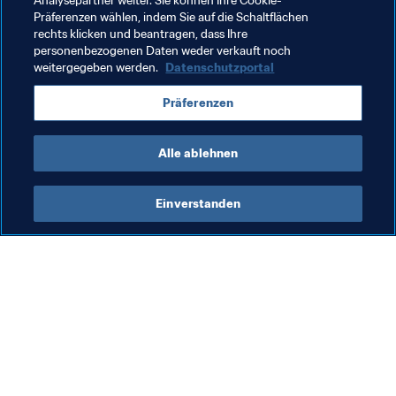
und wir hoffen, dass sie weltweit als Beispiel für viele 
Analysepartner weiter. Sie können Ihre Cookie-
Präferenzen wählen, indem Sie auf die Schaltflächen
andere Fussballverbände dienen werden."
rechts klicken und beantragen, dass Ihre
personenbezogenen Daten weder verkauft noch
weitergegeben werden.
Datenschutzportal
Verwandte Themen
Präferenzen
FIFA Forward
Hungary
UEFA
Alle ablehnen
Einverstanden
Was die FIFA macht
Besuchen Sie auch
Legal
Alle Nachrichten und 
Themen
Transfersystem
Berichte und 