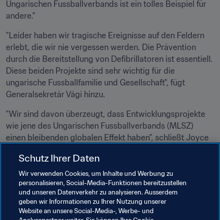
Ungarischen Fussballverbands ist ein tolles Beispiel für 
andere."
"Leider haben wir tragische Ereignisse auf den Feldern 
erlebt, die wir nie vergessen werden. Die Prävention 
durch die Bereitstellung von Defibrillatoren ist essentiell. 
Diese beiden Projekte sind sehr wichtig für die 
ungarische Fussballfamilie und Gesellschaft", fügt 
Generalsekretär Vági hinzu.
"Wir sind davon überzeugt, dass Entwicklungsprojekte 
wie jene des Ungarischen Fussballverbands (MLSZ) 
einen bleibenden globalen Effekt haben", schließt Joyce 
Cook, FIFA-Direktorin Mitgliedsverbände. "Dieses 
Schutz Ihrer Daten
Projekt, das von unseren Kollegen der Medizinischen 
Kommission unterstützt wurde, sollte helfen, Leben zu 
Wir verwenden Cookies, um Inhalte und Werbung zu
personalisieren, Social-Media-Funktionen bereitzustellen
retten. Solche Investitionen in die Entwicklung des 
und unseren Datenverkehr zu analysieren. Ausserdem
Fussballs stehen zweifelsohne für einen weiteren Schritt 
geben wir Informationen zu Ihrer Nutzung unserer
in Richtung sicherer und nachhaltigerer Fussball-Anlagen 
Website an unsere Social-Media-, Werbe- und