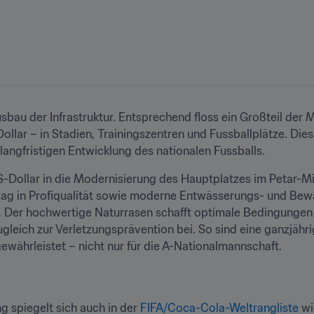
usbau der Infrastruktur. Entsprechend floss ein Großteil der
lar – in Stadien, Trainingszentren und Fussballplätze. Dies 
angfristigen Entwicklung des nationalen Fussballs.
ollar in die Modernisierung des Hauptplatzes im Petar-Mil
n Belag in Profiqualität sowie moderne Entwässerungs- und B
. Der hochwertige Naturrasen schafft optimale Bedingungen f
gleich zur Verletzungsprävention bei. So sind eine ganzjähr
währleistet – nicht nur für die A-Nationalmannschaft.
g spiegelt sich auch in der 
FIFA/Coca-Cola-Weltrangliste
 w