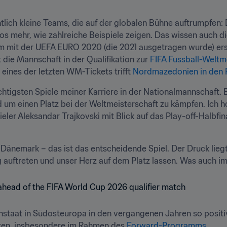
lich kleine Teams, die auf der globalen Bühne auftrumpfen:
os mehr, wie zahlreiche Beispiele zeigen. Das wissen auch 
mit der UEFA EURO 2020 (die 2021 ausgetragen wurde) erstm
die Mannschaft in der Qualifikation zur 
FIFA Fussball-Weltm
eines der letzten WM-Tickets trifft 
Nordmazedonien in den 
chtigsten Spiele meiner Karriere in der Nationalmannschaft. Es
m einen Platz bei der Weltmeisterschaft zu kämpfen. Ich hof
ler Aleksandar Trajkovski mit Blick auf das Play-off-Halbfina
Dänemark – das ist das entscheidende Spiel. Der Druck liegt 
g auftreten und unser Herz auf dem Platz lassen. Was auch imm
staat in Südosteuropa in den vergangenen Jahren so positiv e
ren, insbesondere im Rahmen des 
Forward-Programms
. 