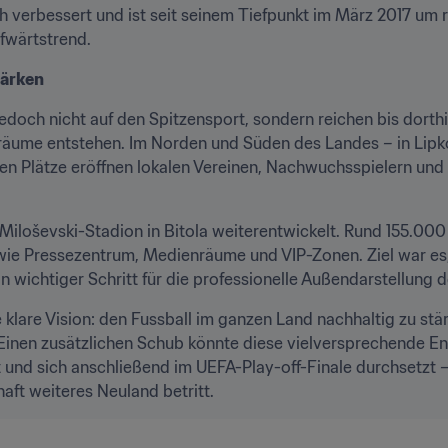
h verbessert und ist seit seinem Tiefpunkt im März 2017 um ru
ufwärtstrend.
tärken
jedoch nicht auf den Spitzensport, sondern reichen bis dorth
Träume entstehen. Im Norden und Süden des Landes – in Lipk
rten Plätze eröffnen lokalen Vereinen, Nachwuchsspielern u
iloševski-Stadion in Bitola weiterentwickelt. Rund 155.000 U
ie Pressezentrum, Medienräume und VIP-Zonen. Ziel war es, F
in wichtiger Schritt für die professionelle Außendarstellun
klare Vision: den Fussball im ganzen Land nachhaltig zu stär
 Einen zusätzlichen Schub könnte diese vielversprechende En
d sich anschließend im UEFA-Play-off-Finale durchsetzt – 
haft weiteres Neuland betritt.