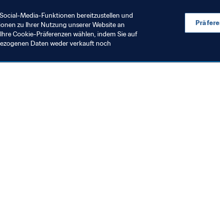
Social-Media-Funktionen bereitzustellen und
Präfer
ionen zu Ihrer Nutzung unserer Website an
Ihre Cookie-Präferenzen wählen, indem Sie auf
nbezogenen Daten weder verkauft noch
rganisation
Organisation
tellungnahme des FIFA-
Klarstellung
räsidenten
Vorschlag vo
Enterprise (F
1. Juli 2026
31. Juli 2026