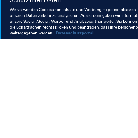
Wir verwenden Cookies, um Inhalte und Werbung zu personalisieren, 
unseren Datenverkehr zu analysieren. Ausserdem geben wir Informat
unsere Social-Media-, Werbe- und Analysepartner weiter. Sie können 
Programa Forward de la FIFA
die Schaltflächen rechts klicken und beantragen, dass Ihre persone
weitergegeben werden.
Datenschutzportal
FIFA Forward
O
FIFA-Forward-Programm
S
P
3