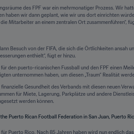
ngsräume des FPF war ein mehrmonatiger Prozess. Wir hatten
en haben wir dann geplant, wie wir uns dort einrichten würde
die Mitarbeiter an einem zentralen Ort zusammenführen“, füg
nn Besuch von der FIFA, die sich die Örtlichkeiten ansah u
besserungen enthielt“, fügt er hinzu.
für den puerto-ricanischen Fussball und den FPF einen Meile
ligten unternommen haben, um diesen „Traum“ Realität werde
e finanzielle Gesundheit des Verbands mit diesen neuen Verw
ummen für Miete, Lagerung, Parkplätze und andere Dienstleist
ngesetzt werden können.
 für Puerto Rico. Nach 85 Jahren haben wird nun endlich das 