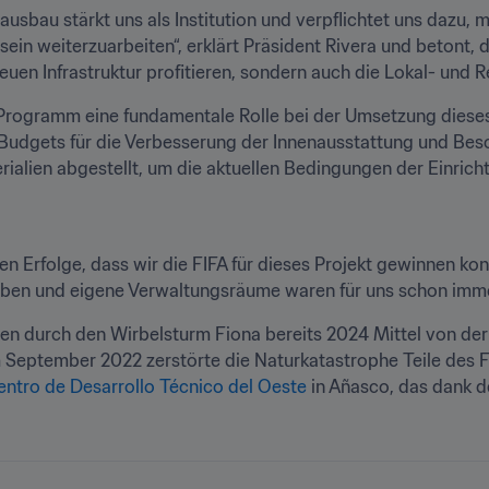
ausbau stärkt uns als Institution und verpflichtet uns dazu, 
 weiterzuarbeiten“, erklärt Präsident Rivera und betont, d
uen Infrastruktur profitieren, sondern auch die Lokal- und 
-Programm eine fundamentale Rolle bei der Umsetzung dieses
Budgets für die Verbesserung der Innenausstattung und Besc
alien abgestellt, um die aktuellen Bedingungen der Einrich
sten Erfolge, dass wir die FIFA für dieses Projekt gewinnen ko
 haben und eigene Verwaltungsräume waren für uns schon imme
n durch den Wirbelsturm Fiona bereits 2024 Mittel von der 
 September 2022 zerstörte die Naturkatastrophe Teile des Fu
entro de Desarrollo Técnico del Oeste
 in Añasco, das dank d