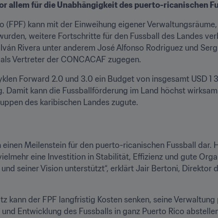
r allem für die Unabhängigkeit des puerto-ricanischen F
o (FPF) kann mit der Einweihung eigener Verwaltungsräume, d
 wurden, weitere Fortschritte für den Fussball des Landes ver
ván Rivera unter anderem José Alfonso Rodriguez und Serg
 als Vertreter der CONCACAF zugegen.
len Forward 2.0 und 3.0 ein Budget von insgesamt USD 1 3
. Damit kann die Fussballförderung im Land höchst wirksam f
uppen des karibischen Landes zugute. 
 einen Meilenstein für den puerto-ricanischen Fussball dar. 
vielmehr eine Investition in Stabilität, Effizienz und gute Or
und seiner Vision unterstützt“, erklärt Jair Bertoni, Direktor 
 kann der FPF langfristig Kosten senken, seine Verwaltung p
 und Entwicklung des Fussballs in ganz Puerto Rico abstellen“