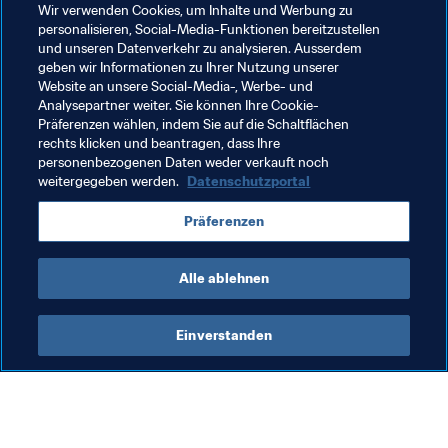
renovierte Stadion bereits ein neues Kapitel in der 
Wir verwenden Cookies, um Inhalte und Werbung zu
Geschichte des kubanischen Fussballs aufgeschlagen.
personalisieren, Social-Media-Funktionen bereitzustellen
und unseren Datenverkehr zu analysieren. Ausserdem
geben wir Informationen zu Ihrer Nutzung unserer
Website an unsere Social-Media-, Werbe- und
Analysepartner weiter. Sie können Ihre Cookie-
Präferenzen wählen, indem Sie auf die Schaltflächen
rechts klicken und beantragen, dass Ihre
Verwandte Themen
personenbezogenen Daten weder verkauft noch
weitergegeben werden.
Datenschutzportal
FIFA Forward
Organisation
Cuba
Präferenzen
Concacaf
St Vincent and the Grenadines
Alle ablehnen
Einverstanden