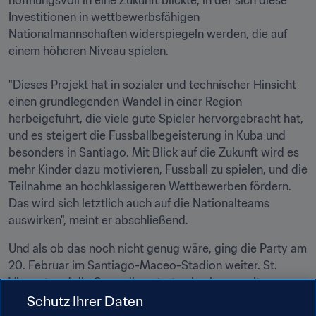
hoffnungsvoll in eine Zukunft blickte, in der sich diese 
Investitionen in wettbewerbsfähigen 
Nationalmannschaften widerspiegeln werden, die auf 
einem höheren Niveau spielen.

"Dieses Projekt hat in sozialer und technischer Hinsicht 
einen grundlegenden Wandel in einer Region 
herbeigeführt, die viele gute Spieler hervorgebracht hat, 
und es steigert die Fussballbegeisterung in Kuba und 
besonders in Santiago. Mit Blick auf die Zukunft wird es 
mehr Kinder dazu motivieren, Fussball zu spielen, und die 
Teilnahme an hochklassigeren Wettbewerben fördern. 
Das wird sich letztlich auch auf die Nationalteams 
auswirken", meint er abschließend. 
Und als ob das noch nicht genug wäre, ging die Party am 
20. Februar im Santiago-Maceo-Stadion weiter. St. 
Vincent und die Grenadinen traten in einem weiteren 
spannenden Spiel gegen Haiti an. Damit hat das kürzlich 
Schutz Ihrer Daten