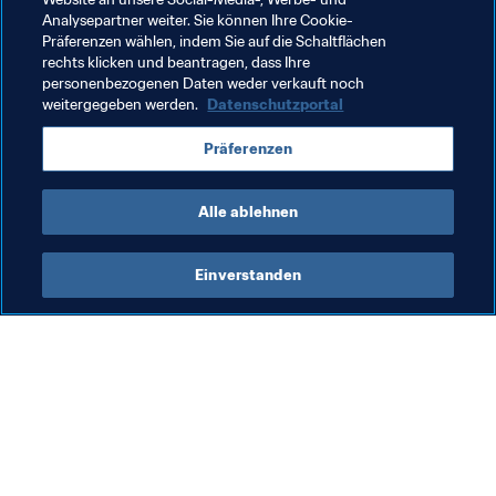
Analysepartner weiter. Sie können Ihre Cookie-
Präferenzen wählen, indem Sie auf die Schaltflächen
rechts klicken und beantragen, dass Ihre
Verwandte Themen
personenbezogenen Daten weder verkauft noch
weitergegeben werden.
Datenschutzportal
FIFA Forward
Organisation
Philippines
Präferenzen
AFC
Alle ablehnen
Einverstanden
Was die FIFA macht
Besuchen Sie auch
Legal
Alle Nachrichten und 
Themen
Transfersystem