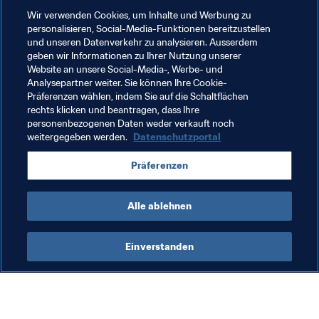
Breitenfussballbereich wurden mehr als 11.500 Lizenzen 
Wir verwenden Cookies, um Inhalte und Werbung zu
ausgegeben.
personalisieren, Social-Media-Funktionen bereitzustellen
und unseren Datenverkehr zu analysieren. Ausserdem
Diese beiden Projekte zusammen werden zweifellos 
geben wir Informationen zu Ihrer Nutzung unserer
einen Beitrag dazu leisten, die nächste Generation von 
Website an unsere Social-Media-, Werbe- und
Fussballtalenten zu entdecken. Sicher träumen sie alle 
Analysepartner weiter. Sie können Ihre Cookie-
Präferenzen wählen, indem Sie auf die Schaltflächen
schon von der FIFA Fussball-Weltmeisterschaft™ 2026.
rechts klicken und beantragen, dass Ihre
personenbezogenen Daten weder verkauft noch
weitergegeben werden.
Datenschutzportal
Verwandte Themen
Präferenzen
FIFA Forward
USA
Concacaf
Alle ablehnen
Einverstanden