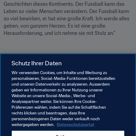
Geschichten dieses Kontinents. Der Fussball kann das 
Leben so vieler Menschen verändern. Der Fussball kann 
so viel bewirken, er hat eine große Kraft. Ich werde alles 
geben, von ganzem Herzen. Es ist eine große 
Herausforderung, und ich nehme sie mit Stolz an."

Schutz Ihrer Daten
Wir verwenden Cookies, um Inhalte und Werbung zu
personalisieren, Social-Media-Funktionen bereitzustellen
und unseren Datenverkehr zu analysieren. Ausserdem
geben wir Informationen zu Ihrer Nutzung unserer
Website an unsere Social-Media-, Werbe- und
Analysepartner weiter. Sie können Ihre Cookie-
Präferenzen wählen, indem Sie auf die Schaltflächen
rechts klicken und beantragen, dass Ihre
Verwandte Themen
personenbezogenen Daten weder verkauft noch
weitergegeben werden.
Datenschutzportal
FIFA Forward
Organisation
CAF