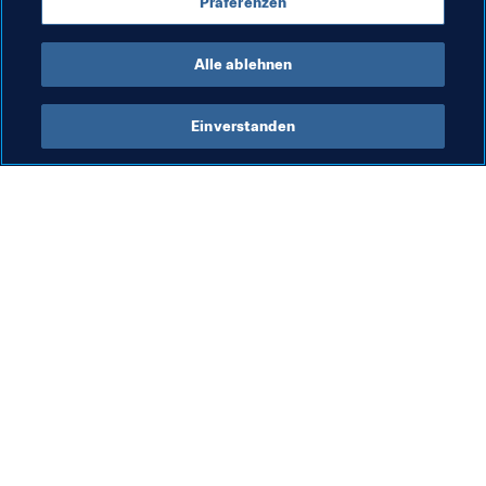
Präferenzen
Cabo Verde
Alle ablehnen
Einverstanden
Was die FIFA macht
Besuchen Sie auch
Legal
Alle Nachrichten und 
Themen
Transfersystem
Berichte und 
Frauenfussball
Dokumente
Fussballförderung
FIFA-Stiftung
Innovation
FIFA Museum
Talentförderung
Stellen & Karriere