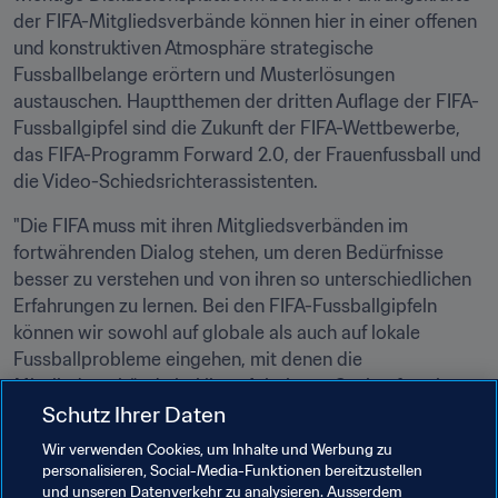
der FIFA-Mitgliedsverbände können hier in einer offenen 
und konstruktiven Atmosphäre strategische 
Fussballbelange erörtern und Musterlösungen 
austauschen. Hauptthemen der dritten Auflage der FIFA-
Fussballgipfel sind die Zukunft der FIFA-Wettbewerbe, 
das FIFA-Programm Forward 2.0, der Frauenfussball und 
die Video-Schiedsrichterassistenten.
"Die FIFA muss mit ihren Mitgliedsverbänden im 
fortwährenden Dialog stehen, um deren Bedürfnisse 
besser zu verstehen und von ihren so unterschiedlichen 
Erfahrungen zu lernen. Bei den FIFA-Fussballgipfeln 
können wir sowohl auf globale als auch auf lokale 
Fussballprobleme eingehen, mit denen die 
Mitgliedsverbände bei ihrer Arbeit vor Ort konfrontiert 
Schutz Ihrer Daten
sind", erklärt FIFA-Präsident Gianni Infantino.
Wir verwenden Cookies, um Inhalte und Werbung zu
Bei der Ausgabe 2018/19 stehen insgesamt neun Gipfel 
personalisieren, Social-Media-Funktionen bereitzustellen
auf dem Programm. Die weiteren Stationen sind
und unseren Datenverkehr zu analysieren. Ausserdem