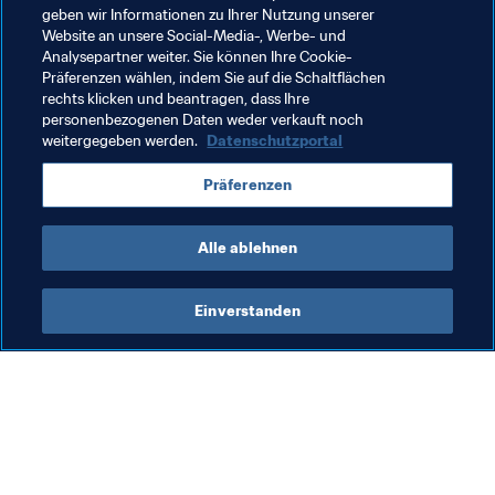
geben wir Informationen zu Ihrer Nutzung unserer
Marrakesch (15.–17. Januar 2019)

Website an unsere Social-Media-, Werbe- und
Istanbul (13.-15. Februar 2019) und

Analysepartner weiter. Sie können Ihre Cookie-
Präferenzen wählen, indem Sie auf die Schaltflächen
Rom (24.–28. Februar 2019).
rechts klicken und beantragen, dass Ihre
personenbezogenen Daten weder verkauft noch
weitergegeben werden.
Datenschutzportal
Verwandte Themen
Präferenzen
Organisation
Qatar
Alle ablehnen
Einverstanden
Was die FIFA macht
Besuchen Sie auch
Legal
Alle Nachrichten und 