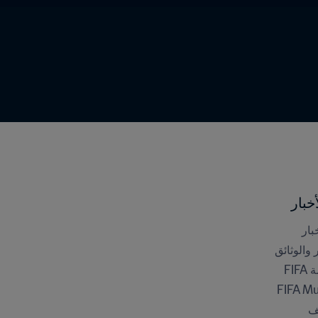
خبار
بار
ر والوثائق
FI
FIFA M
ف