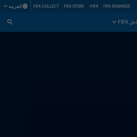
العربية
FIFA COLLECT
FIFA STORE
FIFA+
FIFA REWARDS
خل FIFA