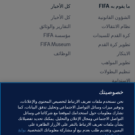
ما يقوم به FIFA
كل الأخبار
الشؤون القانونية
كل الأخبار
نظام الانتقالات
التقارير والوثائق
كرة القدم للسيدات
مؤسسة FIFA
تطوير كرة القدم
FIFA Museum
الابتكار
الوظائف
تطوير المواهب
تنظيم البطولات 
الاستدامة
حقوق الإنسان ومناهضة التمييز
خصوصيتك
الصحة والطب
نحن نستخدم ملفات تعريف الارتباط لتخصيص المحتوى والإعلانات،
المبادرات التعليمية
وتوفير ميزات وسائل التواصل الاجتماعي وتحليل تدفق البيانات، كما
نشارك معلومات حول استخدامك لموقعنا مع شركائنا في وسائل
التواصل الاجتماعي ومجال الإعلان والتحليل. يمكنك تحديد تفضيلاتك
بشأن ملفات تعريف الارتباط بالنقر على الأزرار الظاهرة على
اليمين، وتقديم طلب بعدم بيع أو مشاركة معلوماتك الشخصية.
بوابة