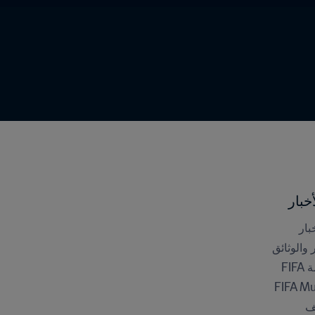
خبار
بار
ر والوثائق
FI
FIFA M
ف