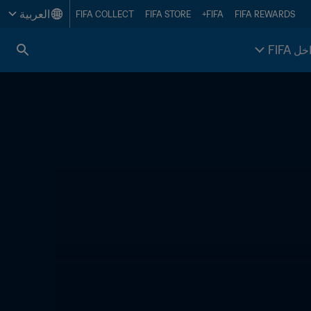
العربية
FIFA COLLECT
FIFA STORE
FIFA+
FIFA REWARDS
خل FIFA